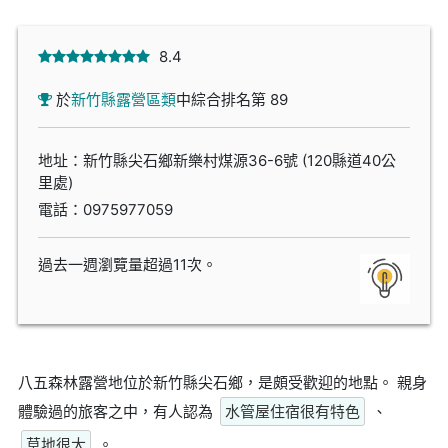
8.4
於
新竹縣露營區類
中綜合排名第 89
地址：新竹縣尖石鄉新樂村煤源36-6號 (120縣道40公
里處)
電話：
0975977059
過去一週瀏覽量超過11次。
八五森林露營地位於新竹縣尖石鄉，是頗受歡迎的地點。 親身
體驗過的旅客之中，有人認為
水管屋住宿很有特色
、
草地很大
。