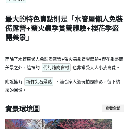
最大的特色賣點則是
「水管屋懶人免裝
備露營+螢火蟲季賞螢體驗+櫻花季盛
開美景」
而除了水管屋懶人免裝備露營+螢火蟲季賞螢體驗+櫻花季盛開
美景之外，這裡的
代訂烤肉食材
也非常受大人小孩喜愛。
附近擁有
新竹尖石景點
，適合家人遊玩拍照錄影，留下精
采的回憶。
實景環境圖
查看全部