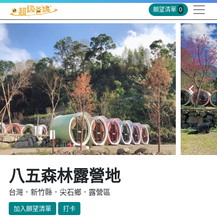
願望清單
0
八五森林露營地
台灣．新竹縣．尖石鄉．露營區
加入願望清單
打卡