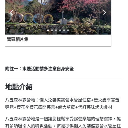
營區相片集
附註一：水邊活動請多注意自身安全
地點介紹
八五森林露營地：懶人免裝備露營水管屋住宿+螢火蟲季賞螢
導覽+櫻花季櫻花盛開美景+超大草皮+代訂美味烤肉食材
八五森林露營地是一個讓您輕鬆享受露營樂趣的理想選擇，擁
有多項吸引人的特色活動。這裡提供懶人免裝備露營水管屋住