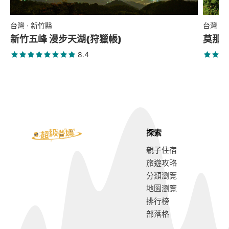
台灣 · 新竹縣
台灣 ·
新竹五峰 漫步天湖(狩獵帳)
莫那
8.4
探索
親子住宿
旅遊攻略
分類瀏覽
地圖瀏覽
排行榜
部落格