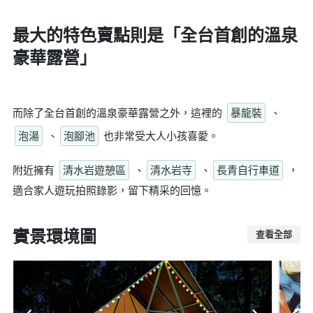
最大的特色賣點則是
「全台首創的溫泉
豪華露營」
而除了全台首創的溫泉豪華露營之外，這裡的
暴龍裝
、
泡湯
、
泡腳池
也非常受大人小孩喜愛。
附近擁有
清水岩遊憩區
、
清水岩寺
、
長青自行車道
，
適合家人遊玩拍照錄影，留下精采的回憶。
實景環境圖
查看全部