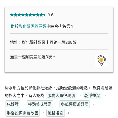
9.6
於
彰化縣露營區類
中綜合排名第 1
地址：彰化縣社頭鄉山腳路一段268號
過去一週瀏覽量超過3次。
清水那方位於彰化縣社頭鄉，是頗受歡迎的地點。 親身體驗過
的旅客之中，有人認為
服務人員很親切
、
乾淨整潔
、
床好睡
、
餐點美味豐富
、
冬瓜檸檬茶好喝
、
淋浴設備需要改善
、
風格凌亂
。