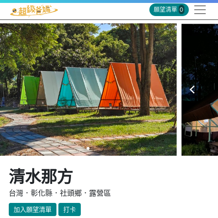
願望清單
0
清水那方
台灣．彰化縣．社頭鄉．露營區
加入願望清單
打卡