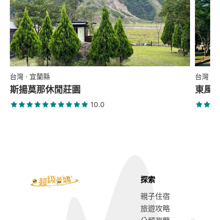
台灣 · 宜蘭縣
台灣 ·
斯揚莫那休閒莊園
東風綠活
10.0
探索
親子住宿
旅遊攻略