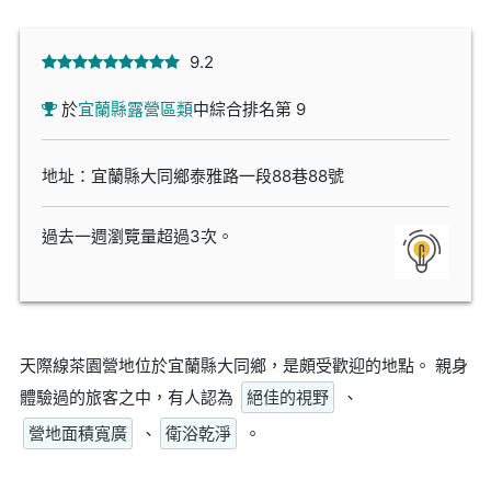
9.2
於
宜蘭縣露營區類
中綜合排名第 9
地址：宜蘭縣大同鄉泰雅路一段88巷88號
過去一週瀏覽量超過3次。
天際線茶園營地位於宜蘭縣大同鄉，是頗受歡迎的地點。 親身
體驗過的旅客之中，有人認為
絕佳的視野
、
營地面積寬廣
、
衛浴乾淨
。