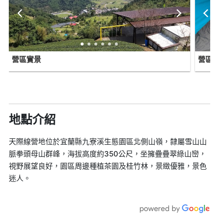
營區實景
營區
地點介紹
天際線營地位於宜蘭縣九寮溪生態園區北側山嶺，隸屬雪山山
脈拳頭母山群峰，海拔高度約350公尺，坐擁疊疊翠綠山巒，
視野展望良好，園區周邊種植茶園及桂竹林，景緻優雅，景色
迷人。