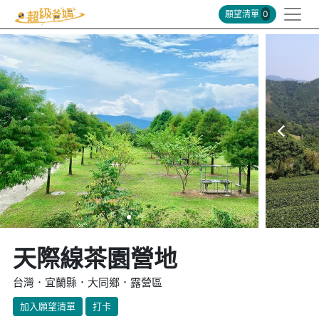
願望清單
0
天際線茶園營地
台灣．宜蘭縣．大同鄉．露營區
加入願望清單
打卡