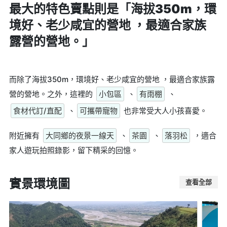
最大的特色賣點則是
「海拔350m，環
境好、老少咸宜的營地 ，最適合家族
露營的營地。」
而除了海拔350m，環境好、老少咸宜的營地 ，最適合家族露
營的營地。之外，這裡的
小包區
、
有雨棚
、
食材代訂/直配
、
可攜帶寵物
也非常受大人小孩喜愛。
附近擁有
大同鄉的夜景一線天
、
茶園
、
落羽松
，適合
家人遊玩拍照錄影，留下精采的回憶。
實景環境圖
查看全部