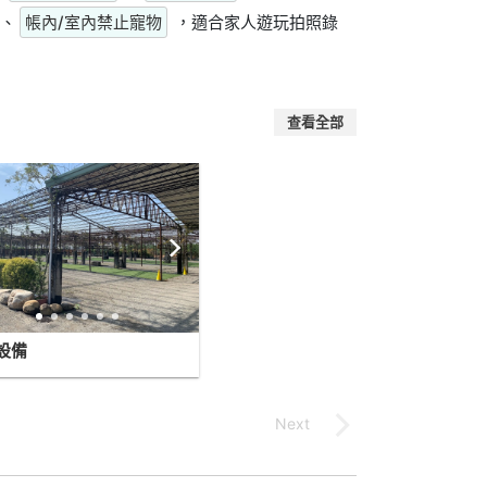
、
帳內/室內禁止寵物
，適合家人遊玩拍照錄
查看全部
設備