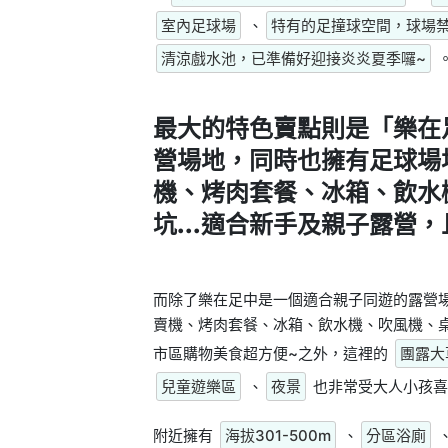
室內足球場
、
特有的足撞球空間，球場
清涼戲水池，已準備好迎接炎炎夏季囉~
最大的特色賣點則是
「樂在
營場地，同時也擁有足球場
機、烤肉套餐、冰箱、飲水
坑...適合新手及親子露營
而除了樂在足中是一個適合親子同遊的露營
賣機、烤肉套餐、冰箱、飲水機、吹風機、桌
市區購物美食超方便~之外，這裡的
團露大
兒童遊樂區
、
夜景
也非常受大人小孩喜
附近擁有
海拔301-500m
、
分區浴廁