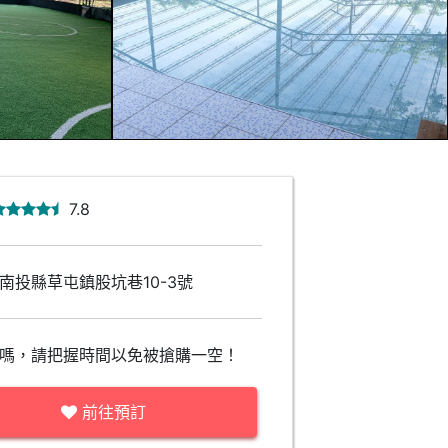
7.8
南投縣草屯鎮股坑巷10-3號
嗎，請把握時間以免被搶購一空！
前往預訂