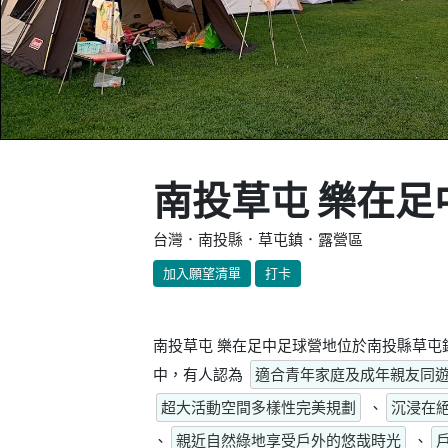
南投草屯 樂在足
台灣．南投縣．草屯鎮．露營區
加入願望清單
打卡
南投草屯 樂在足中足球營地位於南投縣草屯
中，有人認為
適合青年家庭及成年親友同
超大活動空間多樣性完美規劃
、
沉浸在
、
親近自然綠地享受戶外的悠哉時光
、