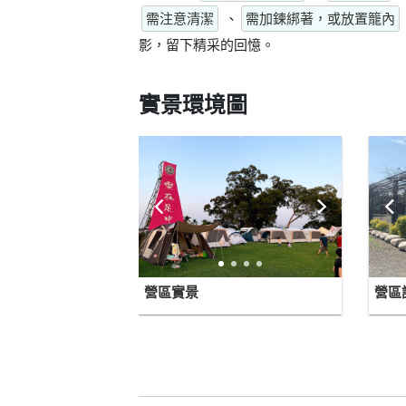
需注意清潔
、
需加鍊綁著，或放置籠內
影，留下精采的回憶。
實景環境圖
營區實景
營區