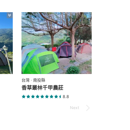
台灣 · 南投縣
香草叢林千甲農莊
8.8