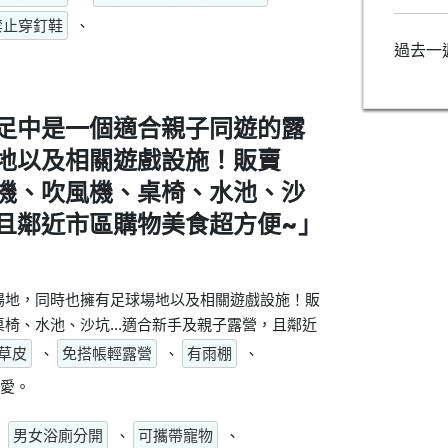
禁止穿釘鞋
、
過去一
。
足中是一個適合親子同遊的露
地以及相關遊戲設施！販賣
機、吹風機、桌椅、水池、沙
，且鄰近市區購物美食超方便~」
場地，同時也擁有足球場地以及相關遊戲設施！販
椅、水池、沙坑...適合新手及親子露營，且鄰近
草皮
、
免搭帳輕露營
、
有雨棚
、
愛。
、
男女浴廁分開
、
可攜帶寵物
、