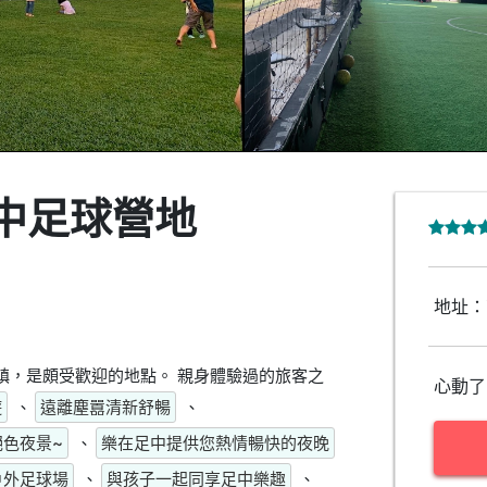
中足球營地
地址：
鎮，是頗受歡迎的地點。 親身體驗過的旅客之
心動了
遊
、
遠離塵囂清新舒暢
、
絕色夜景~
、
樂在足中提供您熱情暢快的夜晚
戶外足球場
、
與孩子一起同享足中樂趣
、