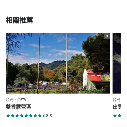
相關推薦
台灣 · 台中市
台灣 ·
雙香露營區
出雲
8.8