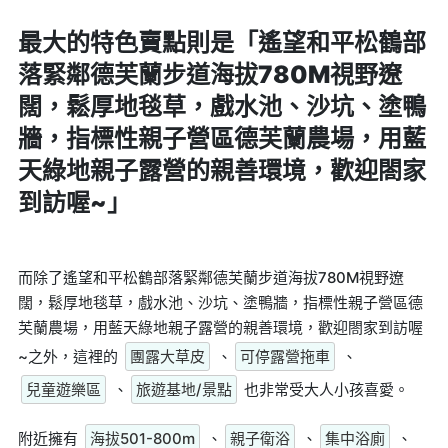
最大的特色賣點則是
「遙望和平松鶴部
落緊鄰德芙蘭步道海拔780M視野遼
闊，鬆厚地毯草，戲水池、沙坑、塗鴨
牆，指標性親子營區德芙蘭農場，用藍
天綠地親子露營的親善環境，歡迎閤家
到訪喔~」
而除了遙望和平松鶴部落緊鄰德芙蘭步道海拔780M視野遼
闊，鬆厚地毯草，戲水池、沙坑、塗鴨牆，指標性親子營區德
芙蘭農場，用藍天綠地親子露營的親善環境，歡迎閤家到訪喔
~之外，這裡的
團露大草皮
、
可停露營拖車
、
兒童遊樂區
、
旅遊基地/景點
也非常受大人小孩喜愛。
附近擁有
海拔501-800m
、
親子衛浴
、
集中浴廁
、