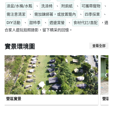
澡盆/水桶/水瓢
、
洗澡椅
、
附廁紙
、
可攜帶寵物
、
需注意清潔
、
需加鍊綁著，或放置籠內
、
四季採果
、
DIY活動
、
甜柿季
、
週邊賞螢
、
食材代訂/直配
，適
合家人遊玩拍照錄影，留下精采的回憶。
實景環境圖
查看全部
營區實景
營區