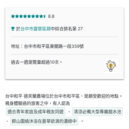
8.8
於
台中市露營區類
中綜合排名第 27
地址：台中市和平區東關路一段359號
過去一週瀏覽量超過10次。
台中和平 德芙蘭農場位於台中市和平區，是頗受歡迎的地點。
親身體驗過的旅客之中，有人認為
適合青年家庭及成年親友同遊
、
清涼必備大型專屬戲水池
、
群山圍繞沐浴在蒼翠欲滴的濃綠中
。