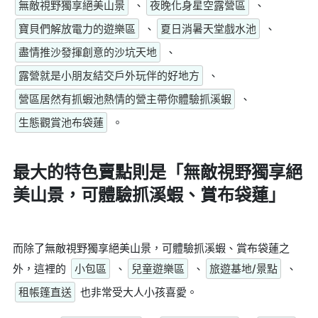
無敵視野獨享絕美山景
、
夜晚化身星空露營區
、
寶貝們解放電力的遊樂區
、
夏日消暑天堂戲水池
、
盡情推沙發揮創意的沙坑天地
、
露營就是小朋友結交戶外玩伴的好地方
、
營區居然有抓蝦池熱情的營主帶你體驗抓溪蝦
、
生態觀賞池布袋蓮
。
最大的特色賣點則是
「無敵視野獨享絕
美山景，可體驗抓溪蝦、賞布袋蓮」
而除了無敵視野獨享絕美山景，可體驗抓溪蝦、賞布袋蓮之
外，這裡的
小包區
、
兒童遊樂區
、
旅遊基地/景點
、
租帳篷直送
也非常受大人小孩喜愛。