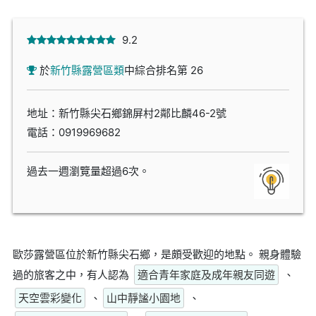
9.2
於
新竹縣露營區類
中綜合排名第 26
地址：新竹縣尖石鄉錦屏村2鄰比麟46-2號
電話：
0919969682
過去一週瀏覽量超過6次。
歐莎露營區位於新竹縣尖石鄉，是頗受歡迎的地點。 親身體驗
過的旅客之中，有人認為
適合青年家庭及成年親友同遊
、
天空雲彩變化
、
山中靜謐小園地
、