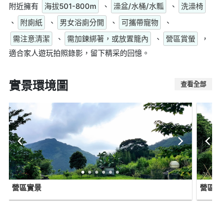
附近擁有
海拔501-800m
、
澡盆/水桶/水瓢
、
洗澡椅
、
附廁紙
、
男女浴廁分開
、
可攜帶寵物
、
需注意清潔
、
需加鍊綁著，或放置籠內
、
營區賞螢
，
適合家人遊玩拍照錄影，留下精采的回憶。
實景環境圖
查看全部
營區實景
營區