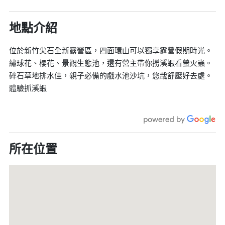
地點介紹
位於新竹尖石全新露營區，四面環山可以獨享露營假期時光。
繡球花、櫻花、景觀生態池，還有營主帶你撈溪蝦看螢火蟲。
碎石草地排水佳，親子必備的戲水池沙坑，悠哉舒壓好去處。
體驗抓溪蝦
所在位置