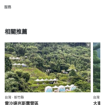
服務
相關推薦
台灣 · 新竹縣
台灣 ·
雷沙達岜斯露營區
大東