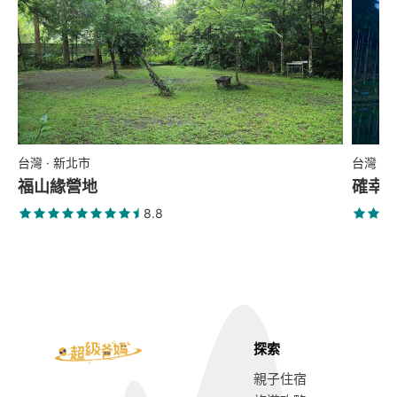
台灣 · 新北市
台灣 ·
福山緣營地
確幸
8.8
探索
親子住宿