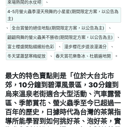
來場熱鬧的水仗吧
、
4-5月螢火蟲季漫天飛舞的小星星(期間限定方案，以公告為
主)
、
全台賞螢的絕佳地點(期間限定方案，以公告為主)
、
翩翩飛舞的螢火蟲美不勝收(期間限定方案，以公告為主)
、
富士櫻盛開點綴繽紛色彩
、
漫步櫻花步道浪漫滿分
、
冬天望蕭瑟寒梅綻放
、
春天賞花樂魯冰、杜鵑遍地開
。
最大的特色賣點則是
「位於大台北市
郊，10分鐘到碧潭風景區，30分鐘到
烏來溫泉老街適合大型活動、汽車露營
區、季節賞花、螢火蟲季至今已超過一
百年的歷史，日據時代為台灣的茶葉指
導所能學習到如何挑好茶、泡好茶，實