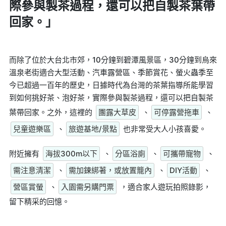
際參與製茶過程，還可以把自製茶葉帶
回家。」
而除了位於大台北市郊，10分鐘到碧潭風景區，30分鐘到烏來
溫泉老街適合大型活動、汽車露營區、季節賞花、螢火蟲季至
今已超過一百年的歷史，日據時代為台灣的茶葉指導所能學習
到如何挑好茶、泡好茶，實際參與製茶過程，還可以把自製茶
葉帶回家。之外，這裡的
團露大草皮
、
可停露營拖車
、
兒童遊樂區
、
旅遊基地/景點
也非常受大人小孩喜愛。
附近擁有
海拔300m以下
、
分區浴廁
、
可攜帶寵物
、
需注意清潔
、
需加鍊綁著，或放置籠內
、
DIY活動
、
營區賞螢
、
入園需另購門票
，適合家人遊玩拍照錄影，
留下精采的回憶。