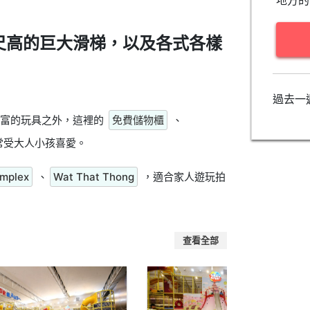
地方的
尺高的巨大滑梯，以及各式各樣
過去一
豐富的玩具之外，這裡的
免費儲物櫃
、
常受大人小孩喜愛。
omplex
、
Wat That Thong
，適合家人遊玩拍
查看全部