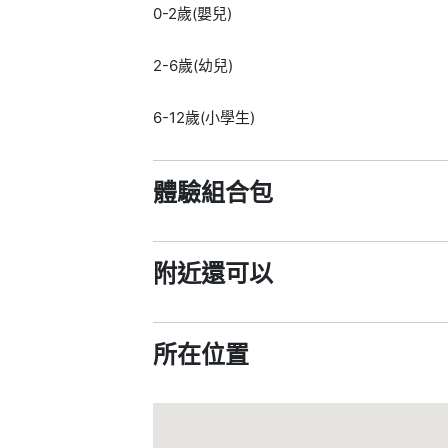
0-2歲(嬰兒)
2-6歲(幼兒)
6-12歲(小學生)
體驗組合包
附近還可以
所在位置