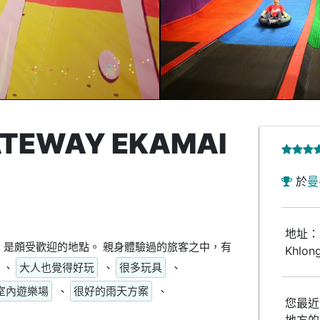
ATEWAY EKAMAI
於
曼
地址：Ga
I位於曼谷，是頗受歡迎的地點。 親身體驗過的旅客之中，有
Khlon
、
大人也覺得好玩
、
很多玩具
、
室內遊樂場
、
很好的雨天方案
、
您最近