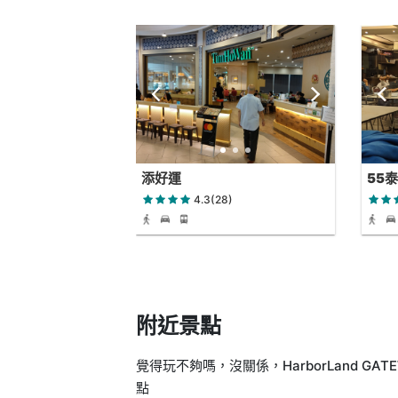
添好運
55
4.3(28)
附近景點
覺得玩不夠嗎，沒關係，HarborLand GAT
點