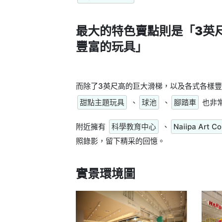
最大的特色賣點則是
「3英
豐富的玩具」
而除了3英尺高的巨大滑梯，以及各式各樣
甜點主題玩具
、
球池
、
腳踏車
也非
附近擁有
科學教育中心
、
Naiipa Art C
照錄影，留下精采的回憶。
實景環境圖