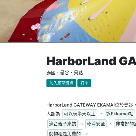
HarborLand G
泰國．曼谷．景點
加入願望清單
打卡
HarborLand GATEWAY EKAMA
人認為
可以玩半天以上
、
近Ekkamai站
適合親子來訪
、
乾淨安全
、
非常好的
儲物櫃是免費的
。