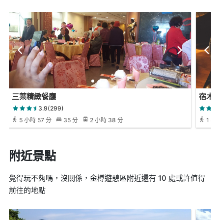
三葉精緻餐廳
宿木
3.9(299)
5 小時 57 分
35 分
2 小時 38 分
1 小時
附近景點
覺得玩不夠嗎，沒關係，金樽遊憩區附近還有 10 處或許值得
前往的地點