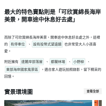
最大的特色賣點則是
「可欣賞綿長海岸
美景，開車途中休息好去處」
而除了可欣賞綿長海岸美景，開車途中休息好去處之外，這裡
的
有停車位
、
設有投幣式望遠鏡
也非常受大人小孩喜
愛。
附近擁有
達麓岸部落屋
、
都蘭林場
、
小野柳
、
東部海岸國家風景區
，適合家人遊玩拍照錄影，留下精采的
回憶。
實景環境圖
查看全部