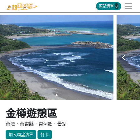
願望清單
0
金樽遊憩區
台灣．台東縣．東河鄉．景點
加入願望清單
打卡