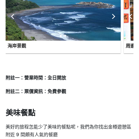
海岸景觀
周邊
附註一：營業時間：全日開放
附註二：票價資訊：免費參觀
美味餐點
美好的旅程怎能少了美味的餐點呢，我們為你找出金樽遊憩區
附近 9 間頗有人氣的餐廳