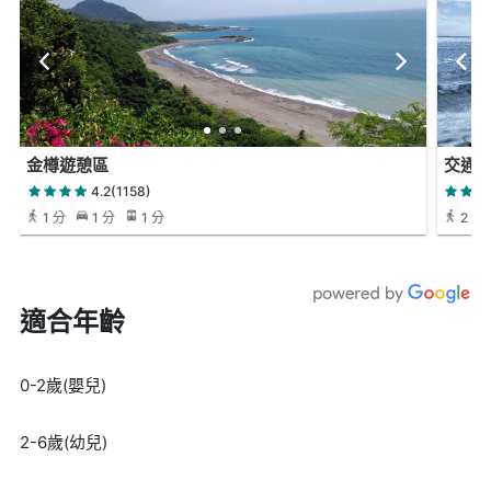
金樽遊憩區
交通
4.2(1158)
1 分
1 分
1 分
2 小時
適合年齡
0-2歲(嬰兒)
2-6歲(幼兒)