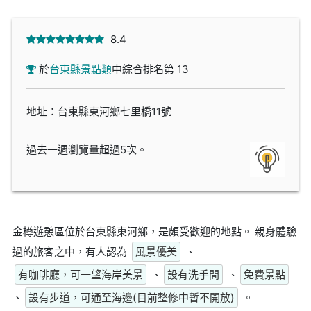
8.4
於
台東縣景點類
中綜合排名第 13
地址：台東縣東河鄉七里橋11號
過去一週瀏覽量超過5次。
金樽遊憩區位於台東縣東河鄉，是頗受歡迎的地點。 親身體驗
過的旅客之中，有人認為
風景優美
、
有咖啡廳，可一望海岸美景
、
設有洗手間
、
免費景點
、
設有步道，可通至海邊(目前整修中暫不開放)
。