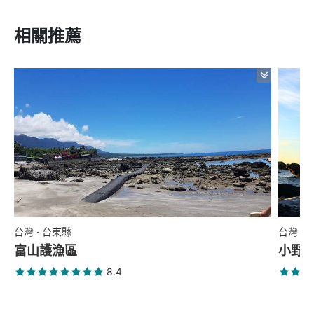
相關推薦
台灣 · 台東縣
台灣 ·
富山護漁區
小野
8.4