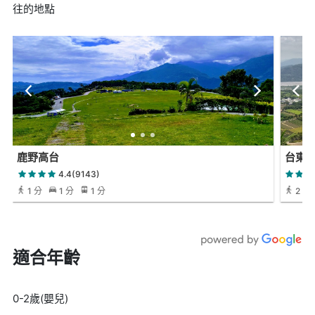
往的地點
鹿野高台
台東
4.4(9143)
1 分
1 分
1 分
2 小
適合年齡
0-2歲(嬰兒)