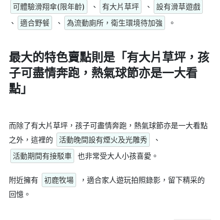
可體驗滑翔傘(限年齡)
、
有大片草坪
、
設有滑草遊戲
、
適合野餐
、
為流動廁所，衛生環境待加強
。
最大的特色賣點則是
「有大片草坪，孩
子可盡情奔跑，熱氣球節亦是一大看
點」
而除了有大片草坪，孩子可盡情奔跑，熱氣球節亦是一大看點
之外，這裡的
活動晚間設有煙火及光雕秀
、
活動期間有接駁車
也非常受大人小孩喜愛。
附近擁有
初鹿牧場
，適合家人遊玩拍照錄影，留下精采的
回憶。