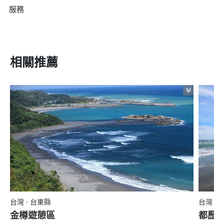
服務
相關推薦
台灣 · 台東縣
台灣 ·
金樽遊憩區
都歷