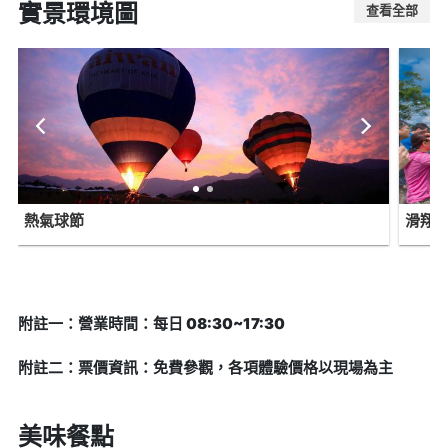
實景環境圖
查看全部
熱氣球節
滑翔
附註一：營業時間：每日 08:30~17:30
附註二：票價資訊：免費參觀，各項體驗價格以現場為主
美味餐點