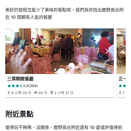
美好的旅程怎能少了美味的餐點呢，我們為你找出鹿野高台附
近 10 間頗有人氣的餐廳
三葉精緻餐廳
正一
3.9(299)
6 小時 29 分
46 分
2 小時 31 分
1 小時
附近景點
覺得玩不夠嗎，沒關係，鹿野高台附近還有 10 處或許值得前