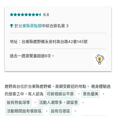
8.8
於
台東縣景點類
中綜合排名第 3
地址：台東縣鹿野鄉永安村高台路42巷145號
過去一週瀏覽量超過9次。
鹿野高台位於台東縣鹿野鄉，是頗受歡迎的地點。 親身體驗過
的旅客之中，有人認為
可俯視縱谷平原
、
景色優美
、
設有熱氣球季
、
活動人潮眾多，請留意
、
活動期間設有餐飲區
、
設有住宿區
、