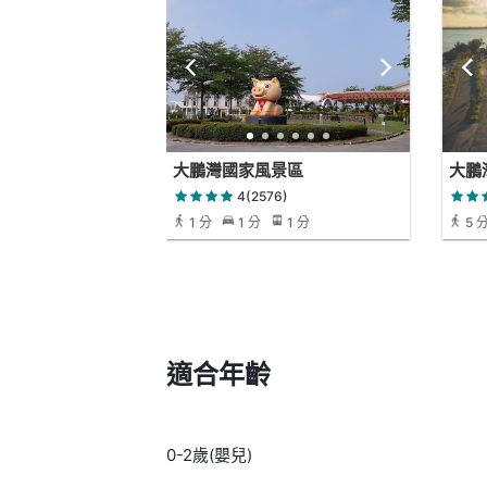
大鵬灣國家風景區
大鵬
4(2576)
1 分
1 分
1 分
5 
適合年齡
0-2歲(嬰兒)