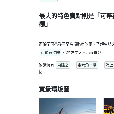
最大的特色賣點則是
「可帶
態」
而除了可帶孩子至海濱騎車吹風，了解生態
可觀賞夕陽
也非常受大人小孩喜愛。
附近擁有
東隆宮
、
東港魚市場
、
海上
憶。
實景環境圖