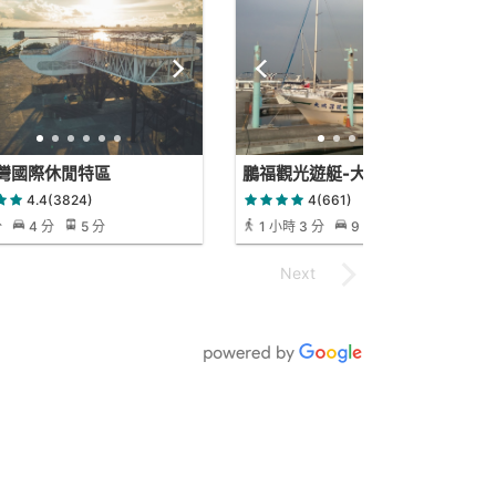
灣國際休閒特區
鵬福觀光遊艇-大鵬灣濱灣公園
售票處
4.4(3824)
4(661)
分
4 分
5 分
1 小時 3 分
9 分