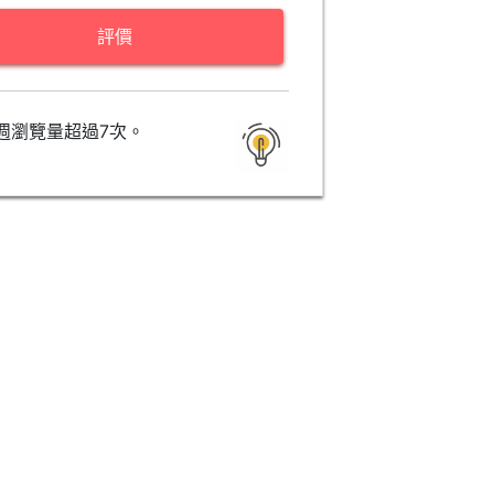
評價
週瀏覽量超過7次。