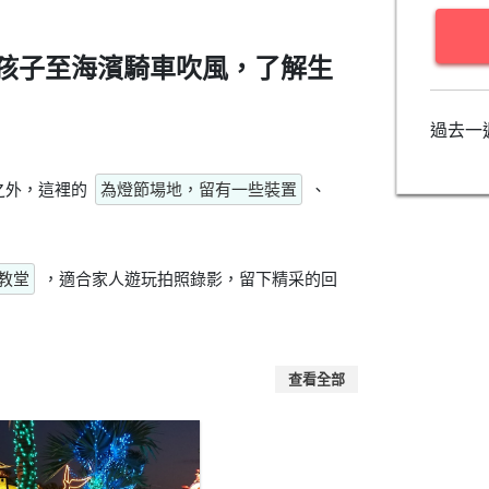
孩子至海濱騎車吹風，了解生
過去一
之外，這裡的
為燈節場地，留有一些裝置
、
教堂
，適合家人遊玩拍照錄影，留下精采的回
查看全部