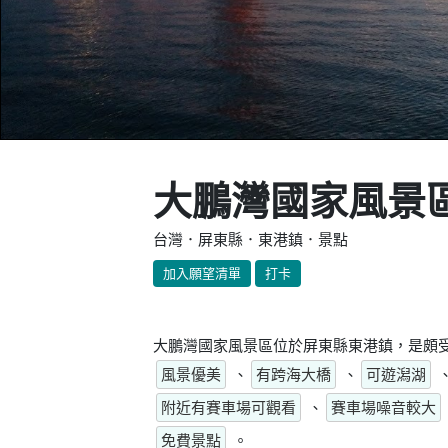
大鵬灣國家風景
台灣．屏東縣．東港鎮．景點
加入願望清單
打卡
大鵬灣國家風景區位於屏東縣東港鎮，是頗受
風景優美
、
有跨海大橋
、
可遊潟湖
附近有賽車場可觀看
、
賽車場噪音較大
免費景點
。