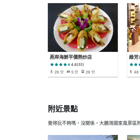
燕岸海鮮平價熱炒店
綠芳
4.6(51)
29 分
5 分
29 分
48
附近景點
覺得玩不夠嗎，沒關係，大鵬灣國家風景區附