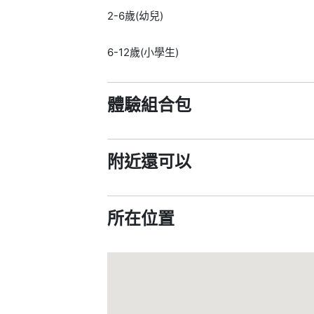
2-6歲(幼兒)
6-12歲(小學生)
體驗組合包
附近還可以
所在位置