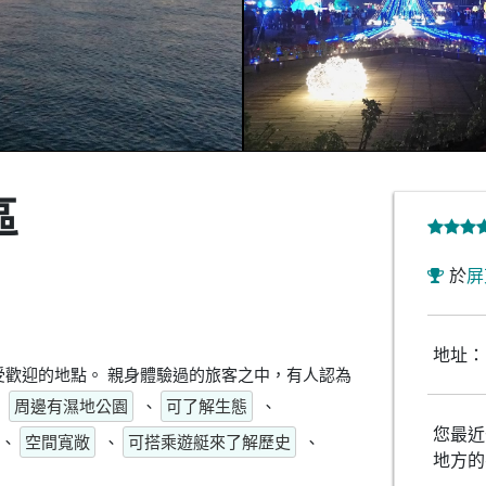
區
於
屏
地址：
歡迎的地點。 親身體驗過的旅客之中，有人認為
、
周邊有濕地公園
、
可了解生態
、
您最近
、
空間寬敞
、
可搭乘遊艇來了解歷史
、
地方的