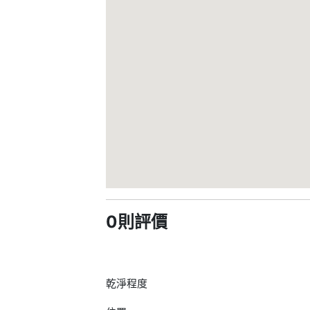
0則評價
乾淨程度