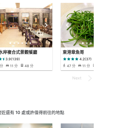
水岸複合式景觀餐廳
東港章魚哥
3.9(139)
4.2(37)
 分
11 分
48 分
47 分
11 分
47 分
近還有 10 處或許值得前往的地點