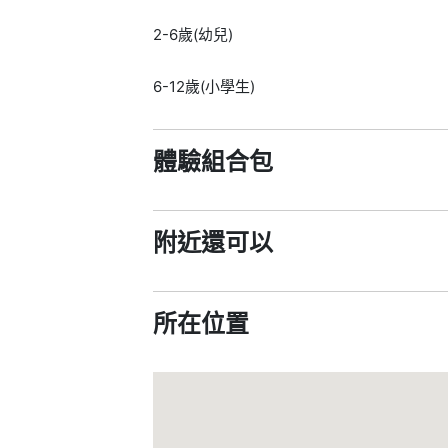
2-6歲(幼兒)
6-12歲(小學生)
體驗組合包
附近還可以
所在位置