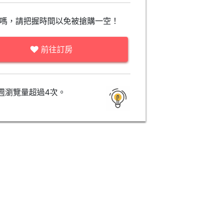
嗎，請把握時間以免被搶購一空！
前往訂房
週瀏覽量超過4次。