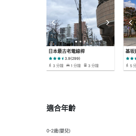
日本最古老電線桿
基坂
3.9(299)
3 分鐘
1 分鐘
3 分鐘
5 
適合年齡
0-2歲(嬰兒)