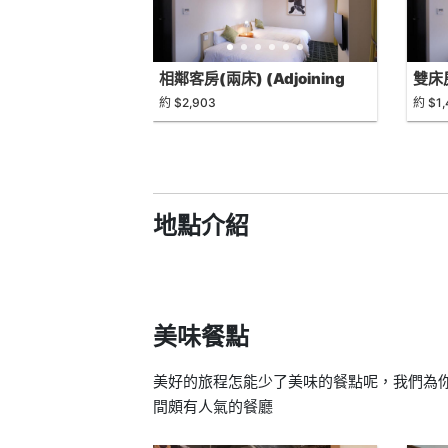
相鄰客房(兩床) (Adjoining
雙床房
Twin Rooms)
約 $2,903
約 $1,
地點介紹
美味餐點
美好的旅程怎能少了美味的餐點呢，我們為你找出TH
間頗有人氣的餐廳