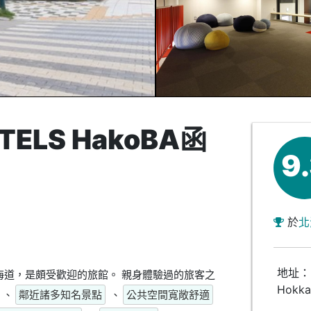
OTELS HakoBA函
9
於
北
地址：-9
館位於北海道，是頗受歡迎的旅館。 親身體驗過的旅客之
Hokk
、
鄰近諸多知名景點
、
公共空間寬敞舒適