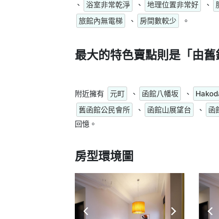
、
浴室非常乾淨
、
地理位置非常好
、
旅館內無電梯
、
房間數較少
。
最大的特色賣點則是
「由舊
附近擁有
元町
、
函館八幡坂
、
Hakod
舊函館公民會所
、
函館山展望台
、
函
回憶。
房型環境圖