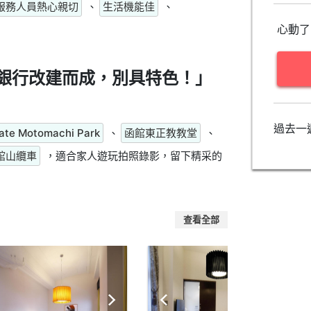
服務人員熱心親切
、
生活機能佳
、
心動了
銀行改建而成，別具特色！」
過去一
ate Motomachi Park
、
函館東正教教堂
、
館山纜車
，適合家人遊玩拍照錄影，留下精采的
查看全部