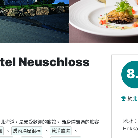
l Neuschloss
8
於
北
地址： C
taru位於北海道，是頗受歡迎的旅館。 親身體驗過的旅客
Hokka
幽
、
房內湯屋很棒
、
乾淨整潔
、