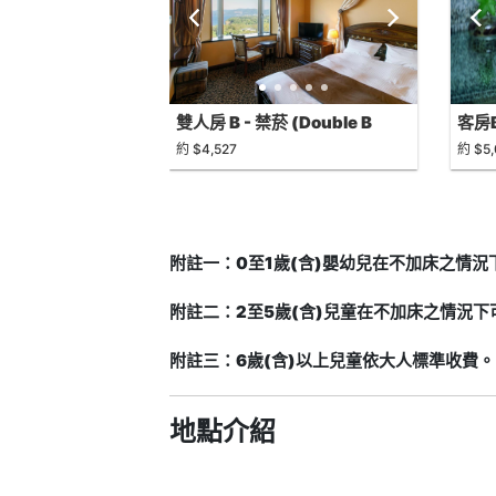
雙人房 B - 禁菸 (Double B
客房B
(Non-Smoking))
Non
約 $4,527
約 $5
附註一：0至1歲(含)嬰幼兒在不加床之情
附註二：2至5歲(含)兒童在不加床之情況
附註三：6歲(含)以上兒童依大人標準收費。
地點介紹