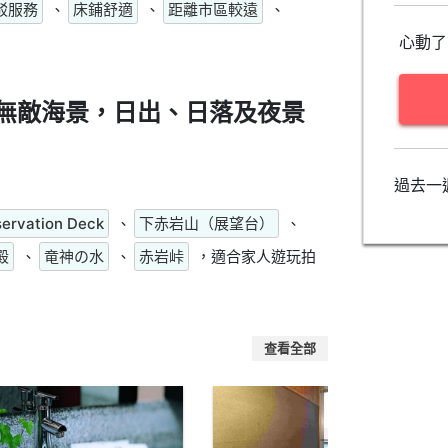
駁服務
、
床鋪舒適
、
距離市區較遠
、
心動了
無敵海景，日出、日落及夜景
過去一
ervation Deck
、
下赤岩山（展望台）
、
殿
、
竜神の水
、
赤岩峠
，適合家人遊玩拍
查看全部