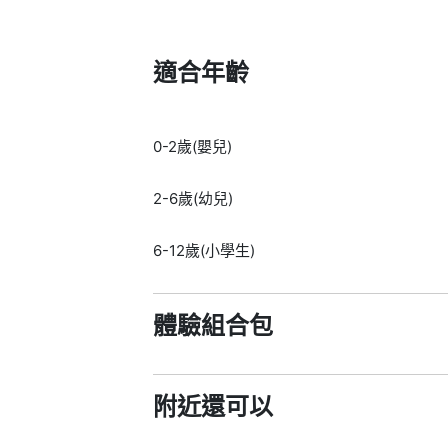
適合年齡
0-2歲(嬰兒)
2-6歲(幼兒)
6-12歲(小學生)
體驗組合包
附近還可以