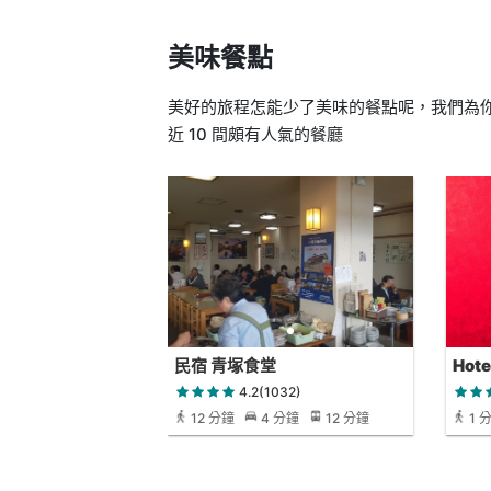
美味餐點
美好的旅程怎能少了美味的餐點呢，我們為你找出小樽城
近 10 間頗有人氣的餐廳
民宿 青塚食堂
Hote
4.2(1032)
12 分鐘
4 分鐘
12 分鐘
1 