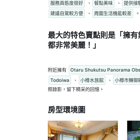
服務員態度很好
、
餐點美味
、
提供接
建議自駕較方便
、
周圍生活機能較差
。
最大的特色賣點則是
「擁有
都非常美麗！」
附近擁有
Otaru Shukutsu Panorama Obs
Todoiwa
、
小樽水族館
、
小樽市鰊御
照錄影，留下精采的回憶。
房型環境圖