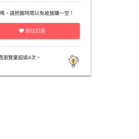
嗎，請把握時間以免被搶購一空！
前往訂房
週瀏覽量超過4次。