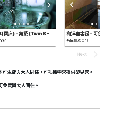
(兩床) - 禁菸 (Twin B -
和洋室客房 - 可住4人/禁菸
-Smoking)
(Japanese Western Style
,030
暫無價格資訊
Room for 4 People - Non-
Smoking)
況下可免費與大人同住，可根據需求提供嬰兒床。
下可免費與大人同住。