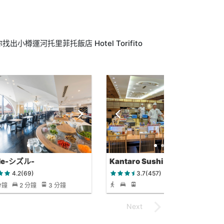
樽運河托里菲托飯店 Hotel Torifito
zle-シズル-
Kantaro Sushi
4.2(69)
3.7(457)
分鐘
2 分鐘
3 分鐘