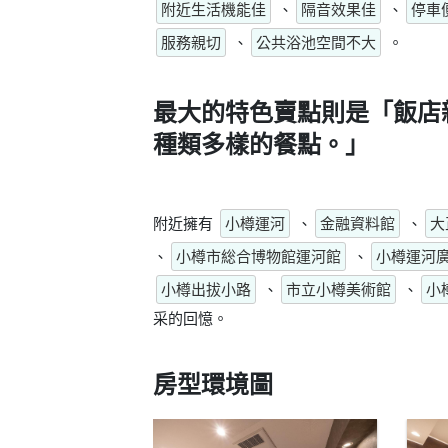
附近生活機能佳
、
隔音效果佳
、
停車
服務親切
、
公共浴池空間不大
。
最大的特色賣點則是
「飯店
種類多樣的餐點。」
附近擁有
小樽運河
、
金融資料館
、
大
、
小樽市総合博物館運河館
、
小樽運河
小樽出拔小路
、
市立小樽美術館
、
小
采的回憶。
房型環境圖