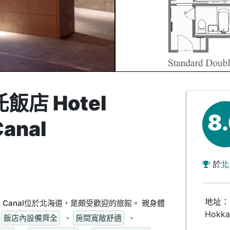
店 Hotel
8
Canal
於
北
地址： C
Otaru Canal位於北海道，是頗受歡迎的旅館。 親身體
Hokka
飯店內設備齊全
、
房間寬敞舒適
、