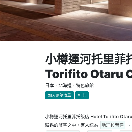
小樽運河托里菲托飯
Torifito Otaru 
日本．北海道．特色旅館
加入願望清單
打卡
小樽運河托里菲托飯店 Hotel Torifito 
驗過的旅客之中，有人認為
地理位置佳
、