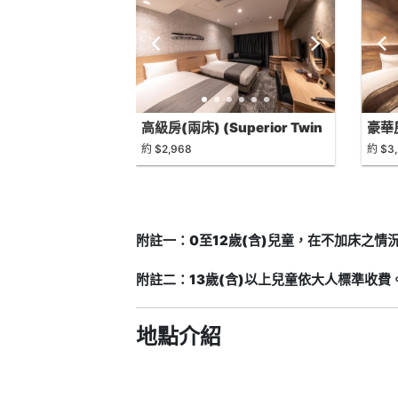
高級房(兩床) (Superior Twin
豪華房
Room)
Roo
約 $2,968
約 $3,
附註一：0至12歲(含)兒童，在不加床之情
附註二：13歲(含)以上兒童依大人標準收費
地點介紹