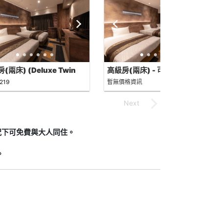
(兩床) (Deluxe Twin
高級房(兩床) - 可住3人
m)
(Superior Twin for Triple
219
暫無價格資訊
use)
況下可免費與大人同住。
。