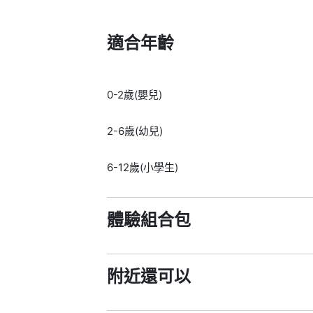
適合年齡
0-2歲(嬰兒)
2-6歲(幼兒)
6-12歲(小學生)
體驗組合包
附近還可以