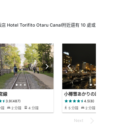
 Torifito Otaru Canal附近還有 10 處或
宮線
小樽雪あかりの路 運河会場
3.9(487)
4.5(8)
分鐘
2 分鐘
4 分鐘
5 分鐘
2 分鐘
5 分鐘