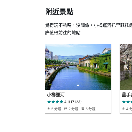
附近景點
覺得玩不夠嗎，沒關係，小樽運河托里菲托飯店 Hotel
許值得前往的地點
小樽運河
舊手
4.1(17123)
5 分鐘
2 分鐘
5 分鐘
4 