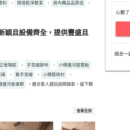
便利
、
環境乾淨整潔
、
房內備品品質佳
、
心動了
新穎且設備齊全，提供豐盛且
過去一
正玻璃館
、
手宮線跡地
、
小樽運河遊覽船
廣場
、
舊手宮線
、
小樽藝術村
、
樽運河倉庫群
，適合家人遊玩拍照錄影，留下精
查看全部