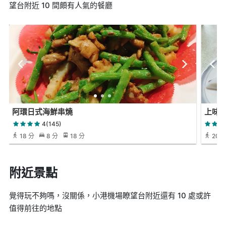
望台附近 10 間頗有人氣的餐廳
阿環日式海鮮串燒
上味
4(145)
18 分
8 分
18 分
20 
附近景點
覺得玩不夠嗎，沒關係，小港機場瞭望台附近還有 10 處或許
值得前往的地點