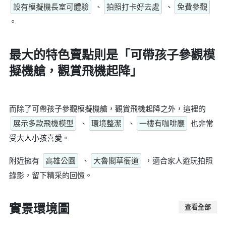
設有模擬機長室可體驗
、
拍照打卡好去處
、
免費參觀
。
最大的特色賣點則是
「可帶孩子參觀模
擬機艙，觀賞飛機起降」
而除了可帶孩子參觀模擬機艙，觀賞飛機起降之外，這裡的
展示多款飛機模型
、
環境整潔
、
一樓有咖啡廳
也非常
受大人小孩喜愛。
附近擁有
高雄公園
、
大魯閣草衙道
，適合家人遊玩拍照
錄影，留下精采的回憶。
實景環境圖
查看全部