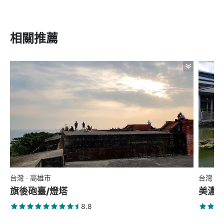
相關推薦
台灣 · 高雄市
台灣 ·
旗後砲臺/燈塔
美濃
8.8