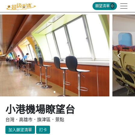
願望清單
0
小港機場瞭望台
台灣．高雄市．旗津區．景點
加入願望清單
打卡