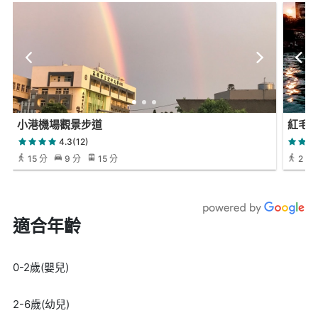
小港機場觀景步道
紅毛
4.3(12)
15 分
9 分
15 分
2 小
適合年齡
0-2歲(嬰兒)
2-6歲(幼兒)