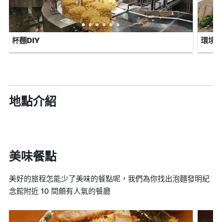
杯麵DIY
環境
地點介紹
美味餐點
美好的旅程怎能少了美味的餐點呢，我們為你找出泡麵發明紀
念館附近 10 間頗有人氣的餐廳