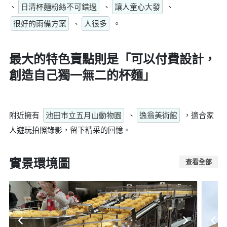
、
日清杯麵粉絲不可錯過
、
讓人童心大發
、
很好的雨備方案
、
人很多
。
最大的特色賣點則是
「可以付費設計，
創造自己獨一無二的杯麵」
附近擁有
池田市立五月山動物園
、
逸翁美術館
，適合家
人遊玩拍照錄影，留下精采的回憶。
實景環境圖
查看全部