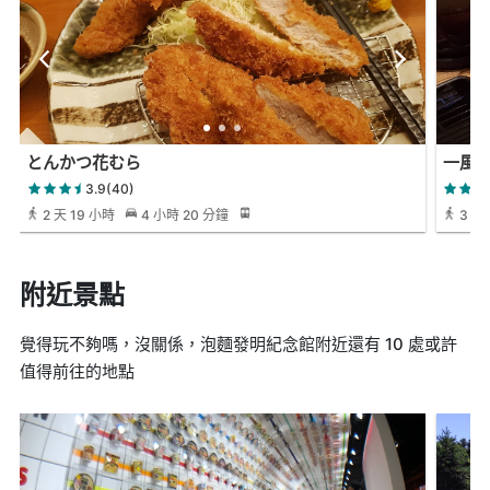
とんかつ花むら
一風堂
3.9(40)
2 天 19 小時
4 小時 20 分鐘
3 分
附近景點
覺得玩不夠嗎，沒關係，泡麵發明紀念館附近還有 10 處或許
值得前往的地點