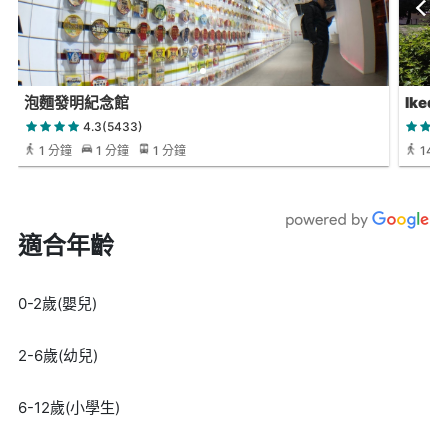
泡麵發明紀念館
Ikeda
4.3(5433)
1 分鐘
1 分鐘
1 分鐘
14 
適合年齡
0-2歲(嬰兒)
2-6歲(幼兒)
6-12歲(小學生)