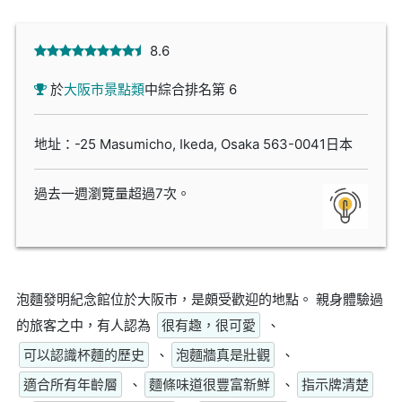
8.6
於
大阪市景點類
中綜合排名第 6
地址：-25 Masumicho, Ikeda, Osaka 563-0041日本
過去一週瀏覽量超過7次。
泡麵發明紀念館位於大阪市，是頗受歡迎的地點。 親身體驗過
的旅客之中，有人認為
很有趣，很可愛
、
可以認識杯麵的歷史
、
泡麵牆真是壯觀
、
適合所有年齡層
、
麵條味道很豐富新鮮
、
指示牌清楚