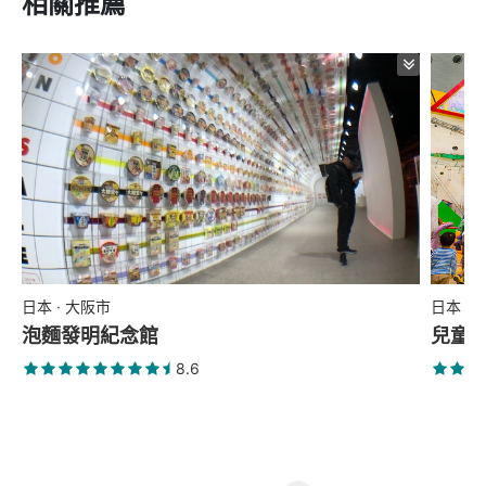
相關推薦
日本 · 大阪市
日本 ·
泡麵發明紀念館
兒童廣
8.6