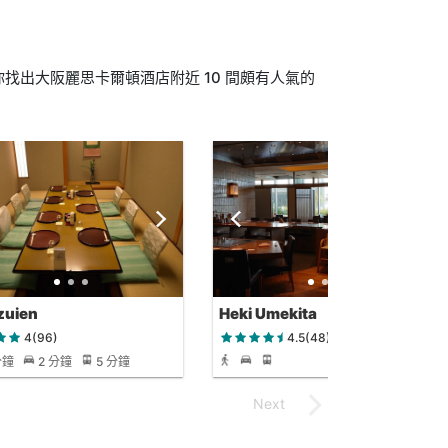
找出大阪麗思卡爾頓酒店附近 10 間頗有人氣的
zuien
Heki Umekita
4(96)
4.5(48)
分鐘
2 分鐘
5 分鐘