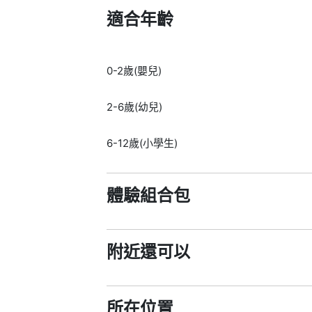
適合年齡
0-2歲(嬰兒)
2-6歲(幼兒)
6-12歲(小學生)
體驗組合包
附近還可以
所在位置