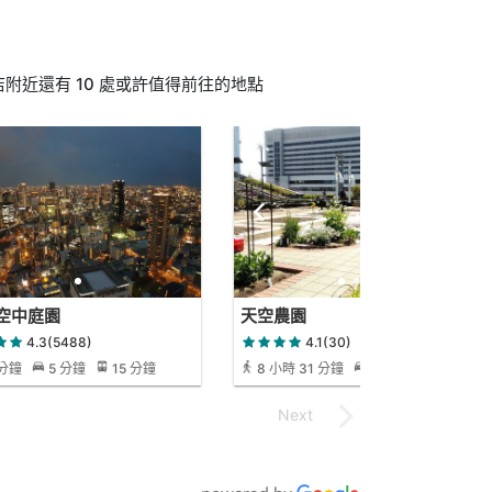
附近還有 10 處或許值得前往的地點
空中庭園
天空農園
4.3(5488)
4.1(30)
 分鐘
5 分鐘
15 分鐘
8 小時 31 分鐘
53 分鐘