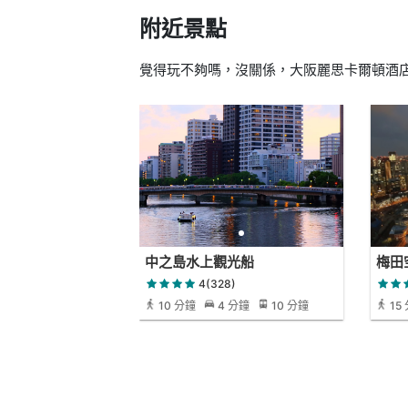
附近景點
覺得玩不夠嗎，沒關係，大阪麗思卡爾頓酒店
中之島水上觀光船
梅田
4(328)
10 分鐘
4 分鐘
10 分鐘
15