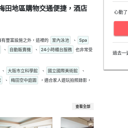
梅田地區購物交通便捷，酒店
心動了
擁有豐富設施之外，這裡的
室內泳池
、
Spa
、
自動販賣機
、
24小時櫃台服務
也非常受
過去一
、
大阪市立科學館
、
國立國際美術館
、
館
、
梅田空中庭園
，適合家人遊玩拍照錄影，
查看全部