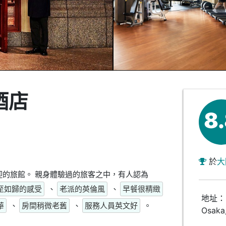
酒店
8
於
大
的旅館。 親身體驗過的旅客之中，有人認為
至如歸的感受
、
老派的英倫風
、
早餐很精緻
地址：-c
華
、
房間稍微老舊
、
服務人員英文好
。
Osaka