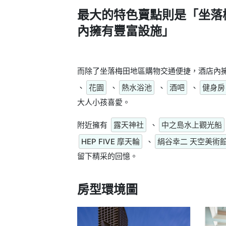
最大的特色賣點則是
「坐落
內擁有豐富設施」
而除了坐落梅田地區購物交通便捷，酒店內
、
花園
、
熱水浴池
、
酒吧
、
健身房
大人小孩喜愛。
附近擁有
露天神社
、
中之島水上觀光船
HEP FIVE 摩天輪
、
絹谷幸二 天空美術
留下精采的回憶。
房型環境圖