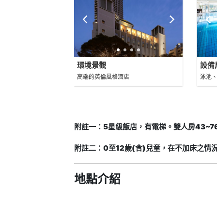
環境景觀
設備
高端的英倫風格酒店
泳池
附註一：5星級飯店，有電梯。雙人房43~7
附註二：0至12歲(含)兒童，在不加床之情
地點介紹