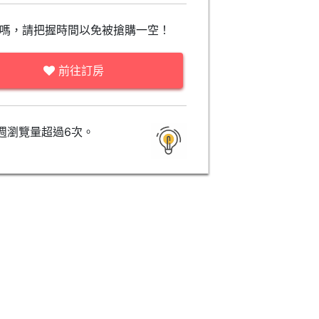
嗎，請把握時間以免被搶購一空！
前往訂房
週瀏覽量超過6次。