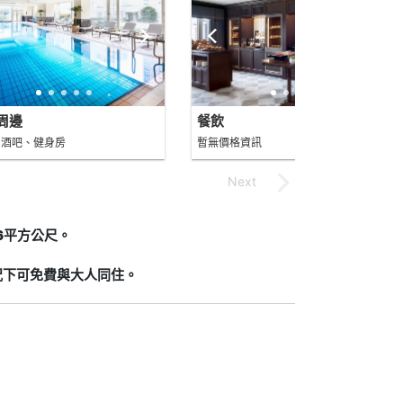
周邊
餐飲
、酒吧、健身房
暫無價格資訊
6平方公尺。
況下可免費與大人同住。