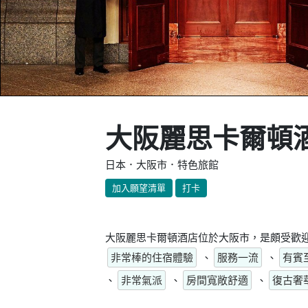
大阪麗思卡爾頓
日本．大阪市．特色旅館
加入願望清單
打卡
大阪麗思卡爾頓酒店位於大阪市，是頗受歡迎
非常棒的住宿體驗
、
服務一流
、
有賓
、
非常氣派
、
房間寬敞舒適
、
復古奢