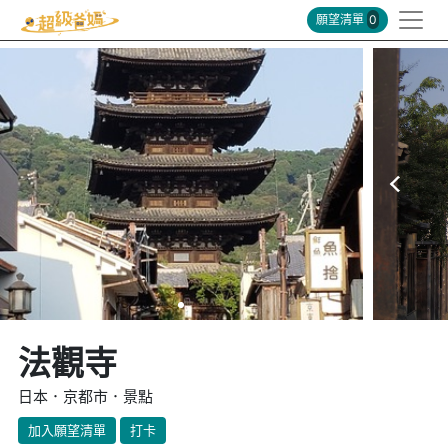
願望清單
0
法觀寺
日本．京都市．景點
加入願望清單
打卡