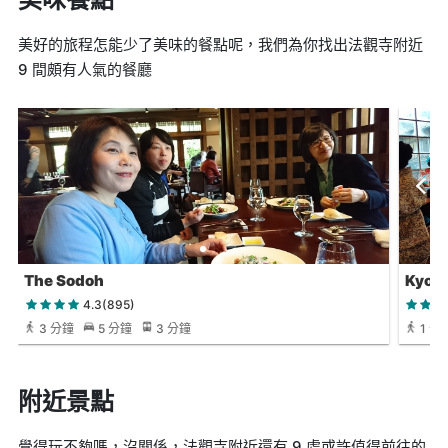
美好的旅程怎能少了美味的餐點呢，我們為你找出法觀寺附近
9 間頗有人氣的餐廳
The Sodoh
Kyoy
4.3(895)
3 分鐘
5 分鐘
3 分鐘
1 分
附近景點
覺得玩不夠嗎，沒關係，法觀寺附近還有 9 處或許值得前往的