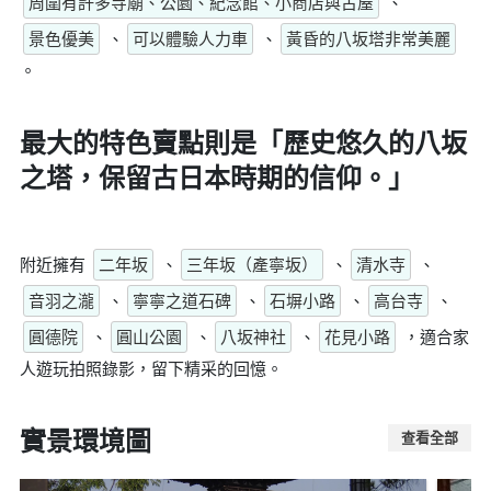
周圍有許多寺廟、公園、紀念館、小商店與古屋
、
景色優美
、
可以體驗人力車
、
黃昏的八坂塔非常美麗
。
最大的特色賣點則是
「歷史悠久的八坂
之塔，保留古日本時期的信仰。」
附近擁有
二年坂
、
三年坂（產寧坂）
、
清水寺
、
音羽之瀧
、
寧寧之道石碑
、
石塀小路
、
高台寺
、
圓德院
、
圓山公園
、
八坂神社
、
花見小路
，適合家
人遊玩拍照錄影，留下精采的回憶。
實景環境圖
查看全部