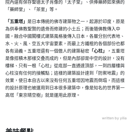
院內還有保存聖德太子肖像的「太子堂」、供俸藥師如來佛的
「藥師堂」、「茶室」等。
「五重塔」
是日本傳統的佛寺建築物之一，起源於印度，原是
為供奉佛教聖賢的遺骨而修建的小土丘；而後隨佛教傳入中
國，融合中國閣樓式建築風格後傳入日本，各層分別代表地、
水、火、風、空五大宇宙要素，而最上方鐵棍的各個部份也都
各有涵義。五重塔還有一個傲人的建築秘密
「心柱」
，五重塔
是像搭積木那樣交叠而成的，但是內部卻是中空的設計，沒有
樓梯、只有一根「心柱」從底部一直通達頂部，一到四層樓與
心柱沒有任何的接觸點；這樣的建築設計達到「防禦地震」的
效果，使日本自古以來沒有任何五重塔因地震而倒塌，而這樣
的設計原理也被運用到日本很多建築中，像是知名的世界第一
高塔「東京晴空樹」就是運用此原理。
written by yilia
美味餐點