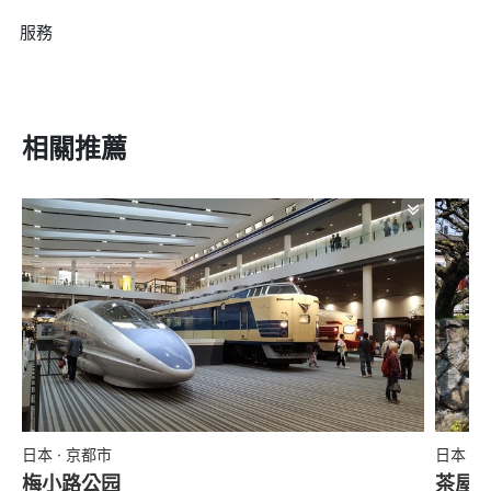
服務
相關推薦
日本 · 京都市
日本 ·
梅小路公园
茶屋聚