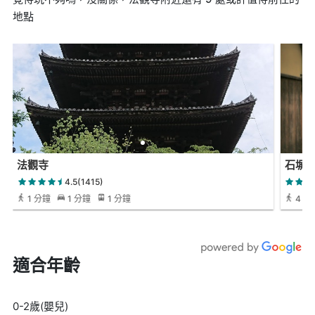
地點
法觀寺
石塀
4.5(1415)
1 分鐘
1 分鐘
1 分鐘
4 分
適合年齡
0-2歲(嬰兒)