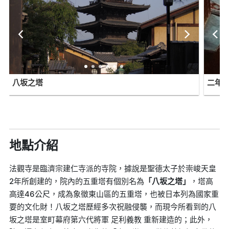
八坂之塔
二年
地點介紹
法觀寺是臨濟宗建仁寺派的寺院，據說是聖德太子於崇峻天皇
2年所創建的，院內的五重塔有個別名為
「八坂之塔」
，塔高
高達46公尺，成為象徵東山區的五重塔，也被日本列為國家重
要的文化財！八坂之塔歷經多次祝融侵襲，而現今所看到的八
坂之塔是室町幕府第六代將軍 足利義教 重新建造的；此外，