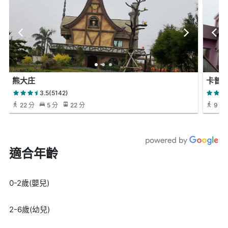
熊大庄
卡普
3.5(5142)
22 分
5 分
22 分
9 分
適合年齡
0-2歲(嬰兒)
2-6歲(幼兒)