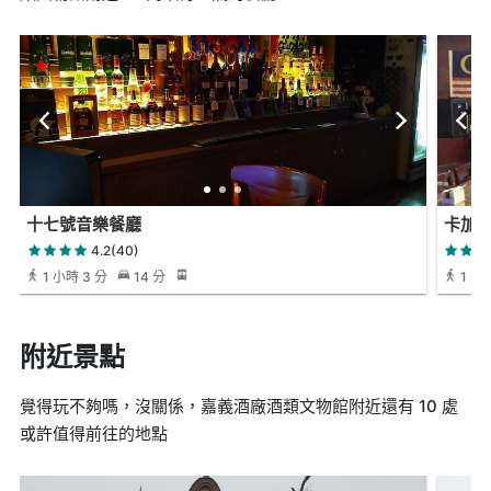
十七號音樂餐廳
卡加
4.2(40)
1 小時 3 分
14 分
1 小時
附近景點
覺得玩不夠嗎，沒關係，嘉義酒廠酒類文物館附近還有 10 處
或許值得前往的地點