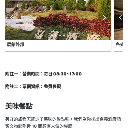
展館外部
各式
附註一：營業時間：每日 08:30~17:00
附註二：票價資訊：免費參觀
美味餐點
美好的旅程怎能少了美味的餐點呢，我們為你找出嘉義酒廠酒
類文物館附近 10 間頗有人氣的餐廳