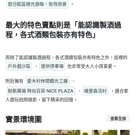
部分館區燈光昏暗，有待改善
。
最大的特色賣點則是
「能認識製酒過
程，各式酒類包裝亦有特色」
而除了能認識製酒過程，各式酒類包裝亦有特色之外，這裡的
戶外戲沙區
、
提供停車場
也非常受大人小孩喜愛。
附近擁有
愛木村休閒觀光工廠
、
耐斯廣場 時尚百貨 NICE PLAZA
、
檜意森活村
，適合家
人遊玩拍照錄影，留下精采的回憶。
實景環境圖
查看全部