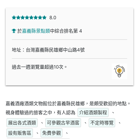
8.0
於
嘉義縣景點類
中綜合排名第 4
地址：台灣嘉義縣民雄鄉中山路4號
過去一週瀏覽量超過10次。
嘉義酒廠酒類文物館位於嘉義縣民雄鄉，是頗受歡迎的地點。
親身體驗過的旅客之中，有人認為
介紹酒類製程
、
展出各式酒類
、
可參觀古早酒窖
、
不定時導覽
、
設有販售區
、
免費參觀
、