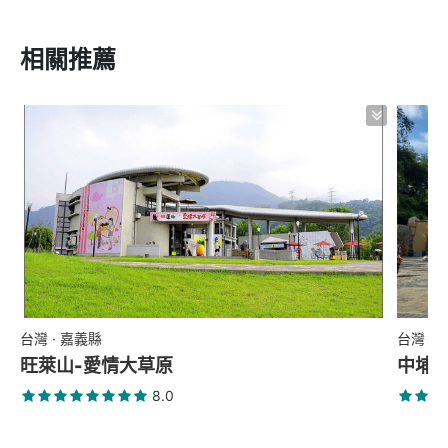
相關推薦
台灣 · 嘉義縣
台灣 ·
旺萊山-愛情大草原
中埔
8.0