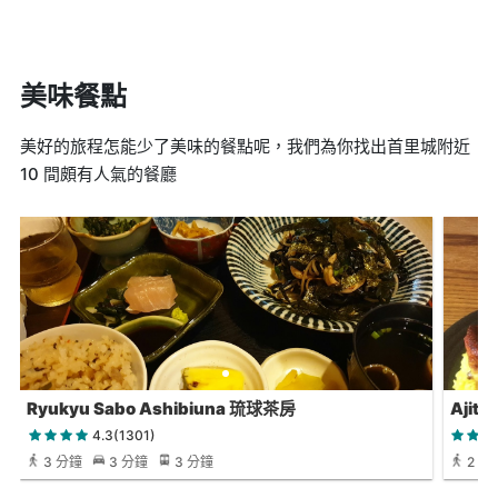
美味餐點
美好的旅程怎能少了美味的餐點呢，我們為你找出首里城附近
10 間頗有人氣的餐廳
Ryukyu Sabo Ashibiuna 琉球茶房
Ajito
4.3(1301)
3 分鐘
3 分鐘
3 分鐘
2 分