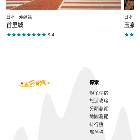
日本 · 沖繩縣
日本 ·
首里城
玉泉
8.4
探索
親子住宿
旅遊攻略
分類瀏覽
地圖瀏覽
排行榜
部落格