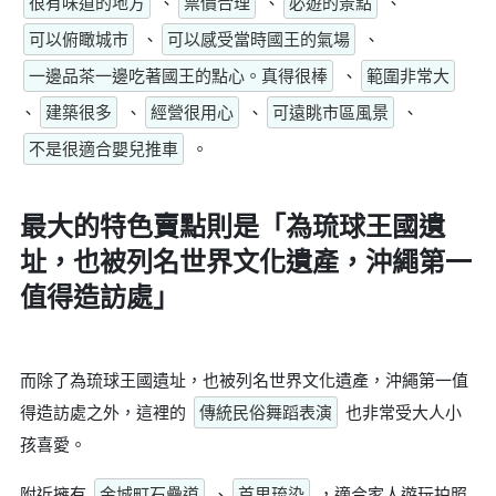
很有味道的地方
、
票價合理
、
必遊的景點
、
可以俯瞰城市
、
可以感受當時國王的氣場
、
一邊品茶一邊吃著國王的點心。真得很棒
、
範圍非常大
、
建築很多
、
經營很用心
、
可遠眺市區風景
、
不是很適合嬰兒推車
。
最大的特色賣點則是
「為琉球王國遺
址，也被列名世界文化遺產，沖繩第一
值得造訪處」
而除了為琉球王國遺址，也被列名世界文化遺產，沖繩第一值
得造訪處之外，這裡的
傳統民俗舞蹈表演
也非常受大人小
孩喜愛。
附近擁有
金城町石疊道
、
首里琉染
，適合家人遊玩拍照