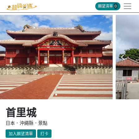
願望清單
0
首里城
日本．沖繩縣．景點
加入願望清單
打卡