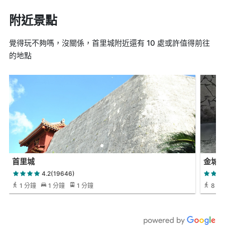
附近景點
覺得玩不夠嗎，沒關係，首里城附近還有 10 處或許值得前往
的地點
首里城
金城
4.2(19646)
1 分鐘
1 分鐘
1 分鐘
8 分