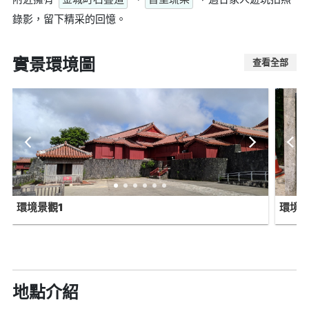
錄影，留下精采的回憶。
實景環境圖
查看全部
環境景觀1
環境景
地點介紹