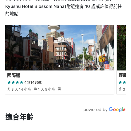
Kyushu Hotel Blossom Naha)附近還有 10 處或許值得前往
的地點
國際通
壺屋Y
4.1(14856)
3 天 14 小時
1 天 5 小時
3 天 
適合年齡