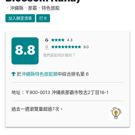
．沖繩縣．那霸．特色旅館
加入願望清單
打卡
4.3
8.8
9.0
我們是如何計算的？
於
沖繩縣特色旅館類
中綜合排名第 6
地址：〒900-0013 沖縄県那覇市牧志2丁目16-1
過去一週瀏覽量超過7次。