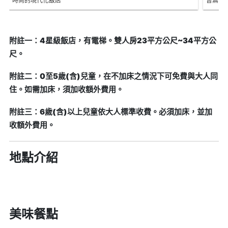
時尚的現代化飯店
暫無價
附註一：4星級飯店，有電梯。雙人房23平方公尺~34平方公
尺。
附註二：0至5歲(含)兒童，在不加床之情況下可免費與大人同
住。如需加床，須加收額外費用。
附註三：6歲(含)以上兒童依大人標準收費。必須加床，並加
收額外費用。
地點介紹
美味餐點