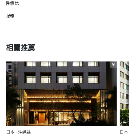
性價比
服務
相關推薦
日本 · 沖繩縣
日本 ·