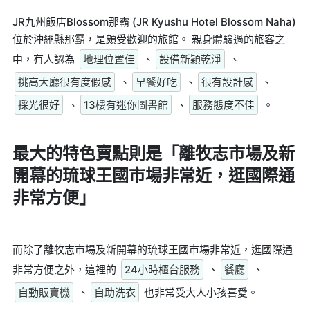
JR九州飯店Blossom那霸 (JR Kyushu Hotel Blossom Naha)
位於沖繩縣那霸，是頗受歡迎的旅館。 親身體驗過的旅客之
中，有人認為
地理位置佳
、
設備新穎乾淨
、
挑高大廳很有度假感
、
早餐好吃
、
很有設計感
、
採光很好
、
13樓有迷你圖書館
、
服務態度不佳
。
最大的特色賣點則是
「離牧志市場及新
開幕的琉球王國市場非常近，逛國際通
非常方便」
而除了離牧志市場及新開幕的琉球王國市場非常近，逛國際通
非常方便之外，這裡的
24小時櫃台服務
、
餐廳
、
自動販賣機
、
自助洗衣
也非常受大人小孩喜愛。