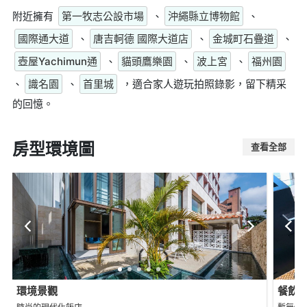
附近擁有
第一牧志公設市場
、
沖繩縣立博物館
、
國際通大道
、
唐吉軻德 國際大道店
、
金城町石疊道
、
壺屋Yachimun通
、
貓頭鷹樂園
、
波上宮
、
福州園
、
識名園
、
首里城
，適合家人遊玩拍照錄影，留下精采
的回憶。
房型環境圖
查看全部
環境景觀
餐飲