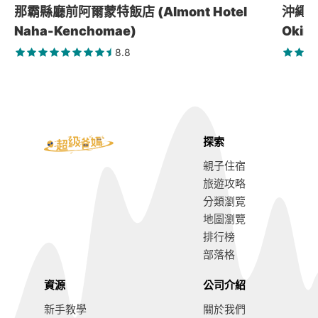
那霸縣廳前阿爾蒙特飯店 (Almont Hotel
沖繩那
Naha-Kenchomae)
Okin
8.8
探索
親子住宿
旅遊攻略
分類瀏覽
地圖瀏覽
排行榜
部落格
資源
公司介紹
新手教學
關於我們