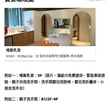
哺集乳室
SOGO：5F/Big City：2F 提供冰箱暫時冷藏服務 /熱水服務
附註一：哺集乳室：5F（尿片、濕紙巾免費提供、緊急事故按
鈕、親子共用洗手間、洗手間嬰兒用掛椅、嬰兒用折疊床、小
朋友洗手台）
附註二：親子洗手間：B1/2F-6F