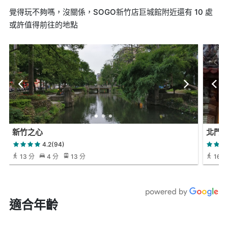
覺得玩不夠嗎，沒關係，SOGO新竹店巨城館附近還有 10 處
或許值得前往的地點
新竹之心
北門
4.2(94)
13 分
4 分
13 分
16 
適合年齡