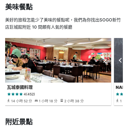
美味餐點
美好的旅程怎能少了美味的餐點呢，我們為你找出SOGO新竹
店巨城館附近 10 間頗有人氣的餐廳
瓦城泰國料理
NARA
4(452)
14 小時 52 分
1 小時 18 分
2 小時 38 分
1 分
附近景點