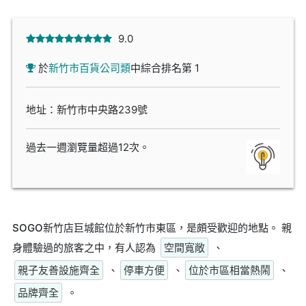
9.0
於
新竹市百貨公司類
中綜合排名第 1
地址：新竹市中央路239號
過去一週瀏覽量超過12次。
SOGO新竹店巨城館位於新竹市東區，是頗受歡迎的地點。 親
身體驗過的旅客之中，有人認為
空間寬敞
、
親子友善設施齊全
、
停車方便
、
位於市區相當熱鬧
、
品牌齊全
。