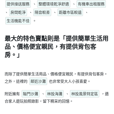
提供接送服務
、
整體環境乾淨舒適
、
有機車出租服務
、
房間乾淨
、
隔音較差
、
距離市區較遠
、
生活機能不佳
。
最大的特色賣點則是
「提供簡單生活用
品、價格便宜親民，有提供背包客
房。」
而除了提供簡單生活用品、價格便宜親民，有提供背包客房。
之外，這裡的
鄰近沙灘
也非常受大人小孩喜愛。
附近擁有
隘門沙灘
、
林投海灘
、
林投風景特定區
，適
合家人遊玩拍照錄影，留下精采的回憶。