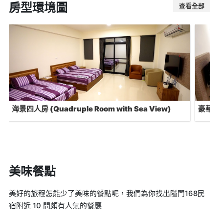
房型環境圖
查看全部
海景四人房 (Quadruple Room with Sea View)
豪華雙人
Show
美味餐點
美好的旅程怎能少了美味的餐點呢，我們為你找出隘門168民
宿附近 10 間頗有人氣的餐廳