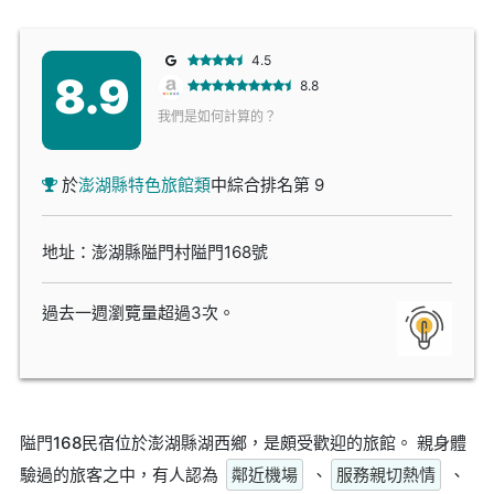
4.5
8.9
8.8
我們是如何計算的？
於
澎湖縣特色旅館類
中綜合排名第 9
地址：澎湖縣隘門村隘門168號
過去一週瀏覽量超過3次。
隘門168民宿位於澎湖縣湖西鄉，是頗受歡迎的旅館。 親身體
驗過的旅客之中，有人認為
鄰近機場
、
服務親切熱情
、