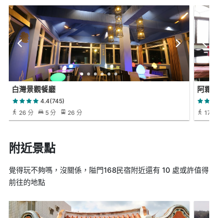
白灣景觀餐廳
阿霜
4.4(745)
26 分
5 分
26 分
17 分
附近景點
覺得玩不夠嗎，沒關係，隘門168民宿附近還有 10 處或許值得
前往的地點