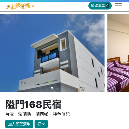
願望清單
0
隘門168民宿
台灣．澎湖縣．湖西鄉．特色旅館
加入願望清單
打卡