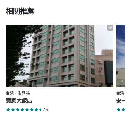
相關推薦
台灣 · 澎湖縣
台灣 ·
豐家大飯店
安一
7.5