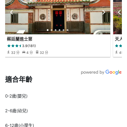
蔡廷蘭進士第
天人
3.9(181)
32 分
4 分
32 分
45 
適合年齡
0-2歲(嬰兒)
2-6歲(幼兒)
6-12歲(小學生)