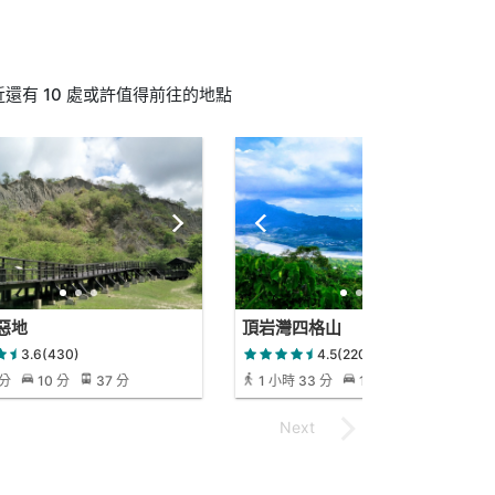
有 10 處或許值得前往的地點
惡地
頂岩灣四格山
3.6(430)
4.5(220)
 分
10 分
37 分
1 小時 33 分
13 分