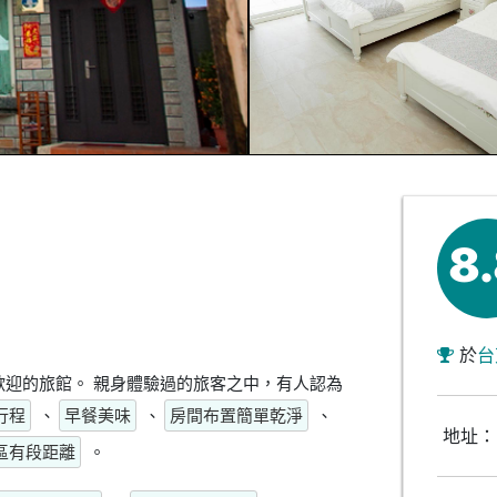
8
於
台
迎的旅館。 親身體驗過的旅客之中，有人認為
行程
、
早餐美味
、
房間布置簡單乾淨
、
地址：
區有段距離
。