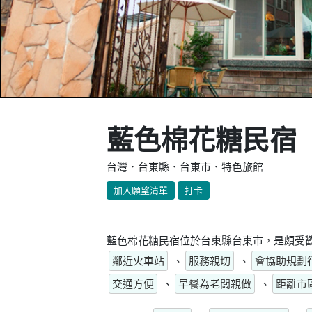
藍色棉花糖民宿
台灣．台東縣．台東市．特色旅館
加入願望清單
打卡
藍色棉花糖民宿位於台東縣台東市，是頗受歡
鄰近火車站
、
服務親切
、
會協助規劃
交通方便
、
早餐為老闆親做
、
距離市