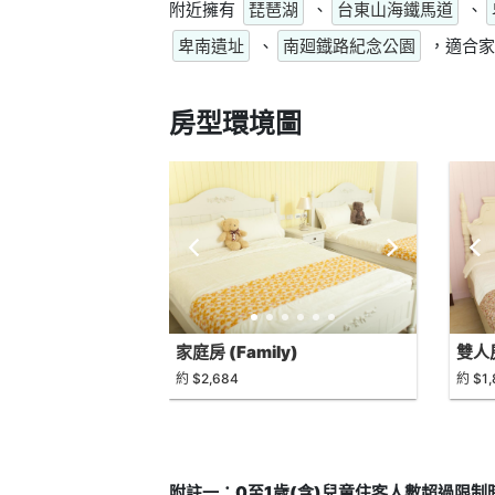
附近擁有
琵琶湖
、
台東山海鐵馬道
、
卑南遺址
、
南廻鐡路紀念公園
，適合家
房型環境圖
家庭房 (Family)
雙人房
約 $2,684
約 $1,
附註一：0至1歲(含)兒童住客人數超過限