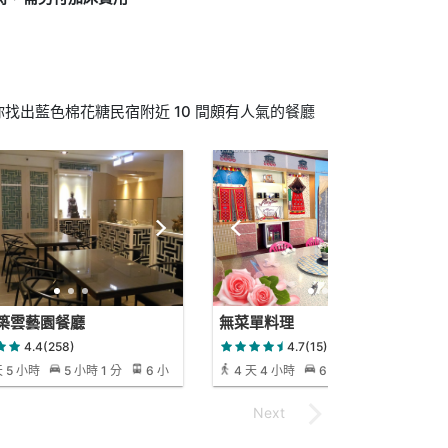
找出藍色棉花糖民宿附近 10 間頗有人氣的餐廳
築雲藝園餐廳
無菜單料理
4.4(258)
4.7(15)
天 5 小時
5 小時 1 分
6 小
4 天 4 小時
6 小時 13 分
8
分
小時 15 分