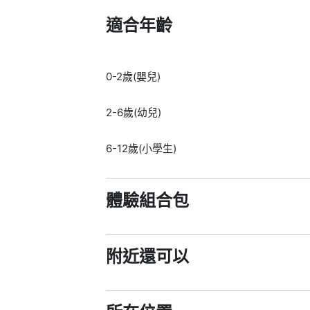
適合年齡
0-2歲(嬰兒)
2-6歲(幼兒)
6-12歲(小學生)
體驗組合包
附近還可以