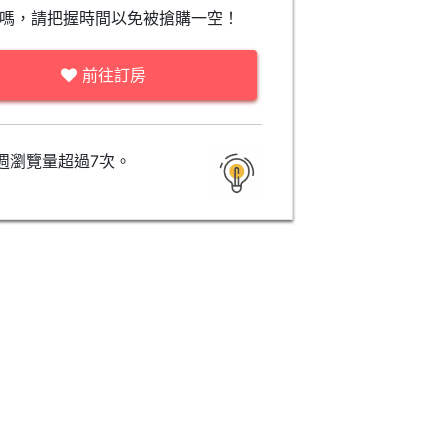
嗎，請把握時間以免被搶購一空！
前往訂房
週瀏覽量超過7次。
Blest Quadruple Room
Happy Quadruple Ro
暫無價格資訊
暫無價格資訊