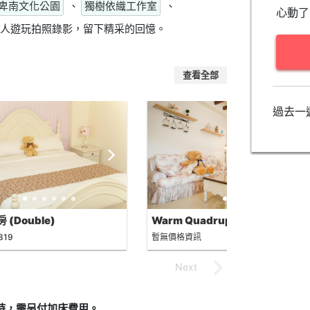
卑南文化公園
、
獨樹依織工作室
、
心動了
人遊玩拍照錄影，留下精采的回憶。
查看全部
過去一
 (Double)
Warm Quadruple Room
819
暫無價格資訊
制時，需另付加床費用。