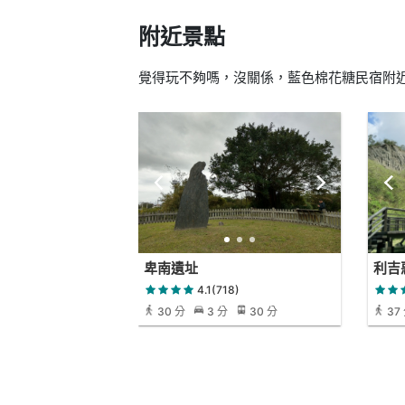
附近景點
覺得玩不夠嗎，沒關係，藍色棉花糖民宿附近還
卑南遺址
利吉
4.1(718)
30 分
3 分
30 分
37