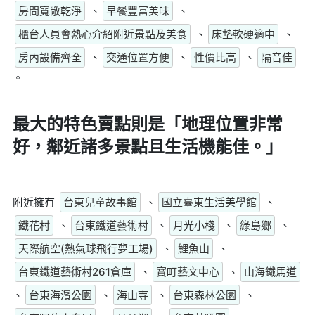
房間寬敞乾淨
、
早餐豐富美味
、
櫃台人員會熱心介紹附近景點及美食
、
床墊軟硬適中
、
房內設備齊全
、
交通位置方便
、
性價比高
、
隔音佳
。
最大的特色賣點則是
「地理位置非常
好，鄰近諸多景點且生活機能佳。」
附近擁有
台東兒童故事館
、
國立臺東生活美學館
、
鐵花村
、
台東鐵道藝術村
、
月光小棧
、
綠島鄉
、
天際航空(熱氣球飛行夢工場)
、
鯉魚山
、
台東鐵道藝術村261倉庫
、
寶町藝文中心
、
山海鐵馬道
、
台東海濱公園
、
海山寺
、
台東森林公園
、