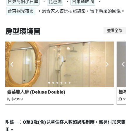
台東阿伯小白屋
、
琵琶湖
、
台東藍晒圖
、
台東觀光夜市
，適合家人遊玩拍照錄影，留下精采的回憶。
房型環境圖
查看全部
豪華雙人房 (Deluxe Double)
標準雙人
約 $2,199
約 $1,5
附註一：0至3歲(含)兒童住客人數超過限制時，需另付加床費
用。