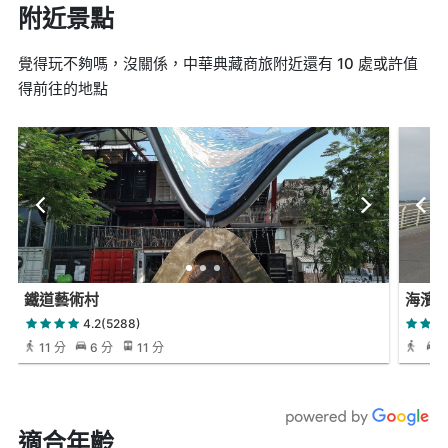
附近景點
覺得玩不夠嗎，沒關係，中華典藏商旅附近還有 10 處或許值
得前往的地點
鐵道藝術村
海濱
4.2(5288)
11 分
6 分
11 分
適合年齡