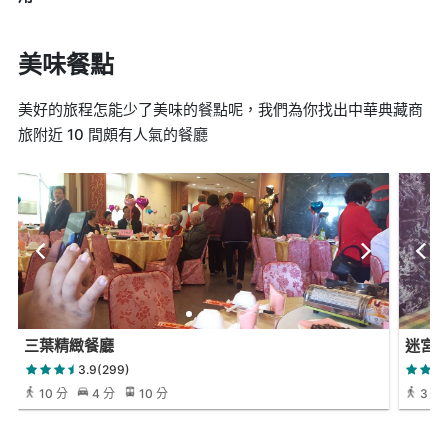
美味餐點
美好的旅程怎能少了美味的餐點呢，我們為你找出中華典藏商
旅附近 10 間頗有人氣的餐廳
三葉精緻餐廳
迷宮餐
3.9(299)
10 分
4 分
10 分
3 分