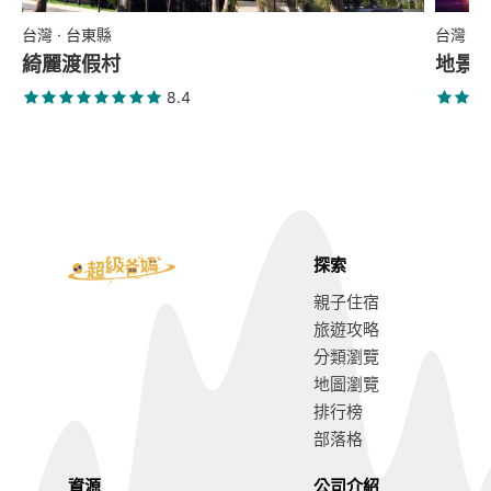
台灣 · 台東縣
台灣 ·
綺麗渡假村
地景
8.4
探索
親子住宿
旅遊攻略
分類瀏覽
地圖瀏覽
排行榜
部落格
資源
公司介紹