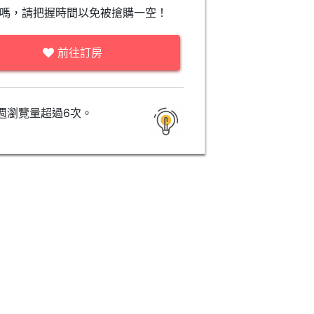
嗎，請把握時間以免被搶購一空！
前往訂房
週瀏覽量超過6次。