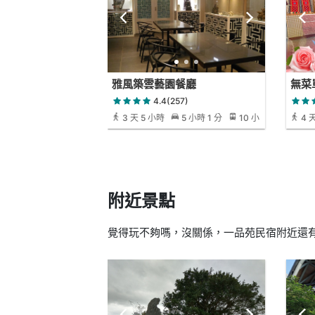
雅風築雲藝園餐廳
無菜
4.4(257)
3 天 5 小時
5 小時 1 分
10 小
4 
時 40 分
小時 2
附近景點
覺得玩不夠嗎，沒關係，一品苑民宿附近還有 