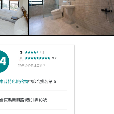
4.8
.4
9.2
我們是如何計算的？
東縣特色旅館類
中綜合排名第 5
台東縣新興路1巷31弄18號