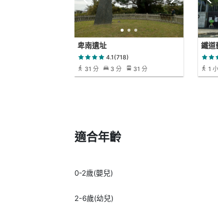
卑南遺址
鐵道
4.1(718)
31 分
3 分
31 分
1 
分
適合年齡
0-2歲(嬰兒)
2-6歲(幼兒)