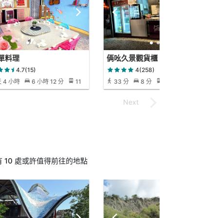
單料理
俩吆久景觀貨櫃
4.7(15)
4(258)
天 4 小時
6 小時 12 分
11
33 分
8 分
33 分
7 分
10 處或許值得前往的地點