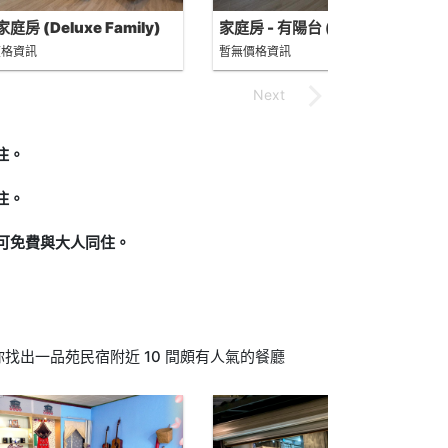
庭房 (Deluxe Family)
家庭房 - 有陽台 (Family with
balcony)
價格資訊
暫無價格資訊
住。
住。
下可免費與大人同住。
找出一品苑民宿附近 10 間頗有人氣的餐廳