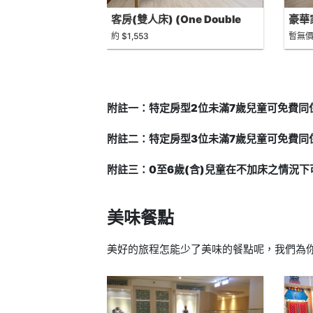
客房(雙人床) (One Double
豪華家
Bed Room)
約 $1,553
暫無
附註一：特定房型2位未滿7歲兒童可免費同
附註二：特定房型3位未滿7歲兒童可免費同
附註三：0至6歲(含)兒童在不加床之情況
美味餐點
美好的旅程怎能少了美味的餐點呢，我們為你