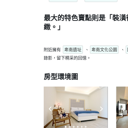
最大的特色賣點則是
「裝潢
緻。」
附近擁有
卑南遺址
、
卑南文化公園
、
錄影，留下精采的回憶。
房型環境圖