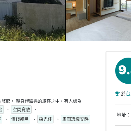
9
於
台
旅館。 親身體驗過的旅客之中，有人認為
站
、
空間寬敞
、
地址：
服
、
價錢親民
、
採光佳
、
周圍環境安靜