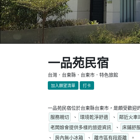
一品苑民宿
台灣．台東縣．台東市．特色旅館
加入願望清單
打卡
一品苑民宿位於台東縣台東市，是頗受歡迎的
服務親切
、
環境乾淨舒適
、
鄰近火車
老闆娘會提供多樣的旅遊資訊
、
床鋪舒
、
房內無小冰箱
、
離市區有段距離
。