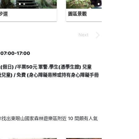
步道
園區景觀
:00-17:00
假日) /半票50元 軍警.學生(憑學生證) 兒童
3~6歲兒童) / 免費 (身心障礙易辨或持有身心障礙手冊
找出東眼山國家森林遊樂區附近 10 間頗有人氣