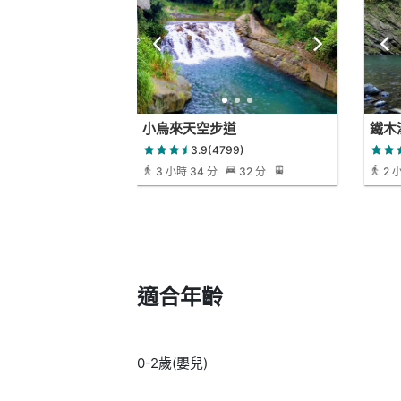
小烏來天空步道
鐵木
3.9(4799)
3 小時 34 分
32 分
2 小
適合年齡
0-2歲(嬰兒)