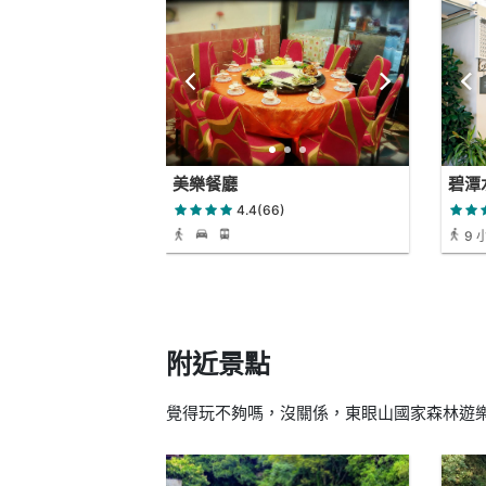
美樂餐廳
碧潭
4.4(66)
9 
小時 1
附近景點
覺得玩不夠嗎，沒關係，東眼山國家森林遊樂