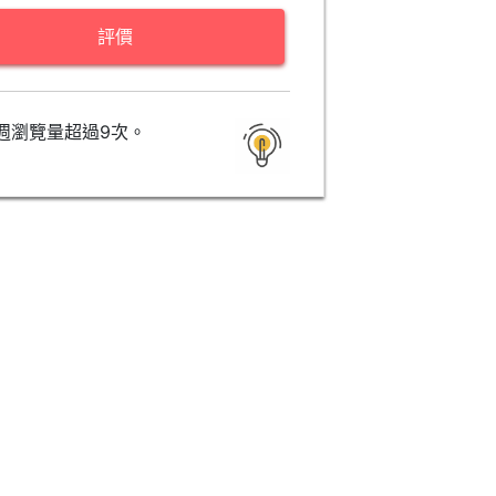
評價
週瀏覽量超過9次。