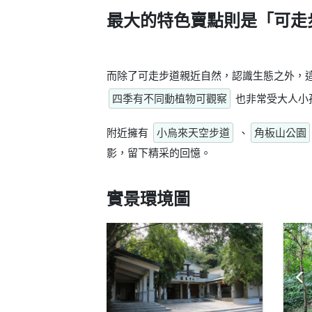
最大的特色賣點則是
「可走
而除了可走步道親近自然，認識生態之外，
四季有不同動植物可觀察
也非常受大人小
附近擁有
小烏來天空步道
、
角板山公園
影，留下精采的回憶。
實景環境圖