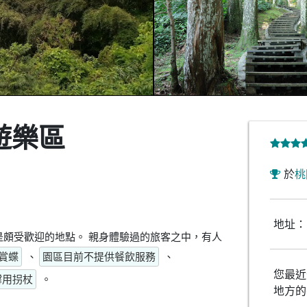
遊樂區
於
桃
地址：
頗受歡迎的地點。 親身體驗過的旅客之中，有人
賞蝶
、
園區目前不提供餐飲服務
、
您最近
撐用拐杖
。
地方的