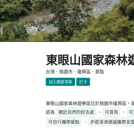
東眼山國家森林
台灣．桃園市．復興區．景點
加入願望清單
打卡
東眼山國家森林遊樂區位於桃園市復興區，是
認為
親近自然的好去處
、
可賞鳥
、
可
可自行攜帶餐點
、
步道溼滑建議攜帶支