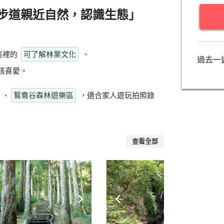
步道親近自然，認識生態」
這裡的
可了解林業文化
、
過去一
孩喜愛。
、
鴛鴦谷森林遊樂區
，適合家人遊玩拍照錄
查看全部