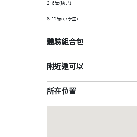
2-6歲(幼兒)
6-12歲(小學生)
體驗組合包
附近還可以
所在位置