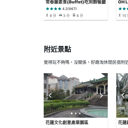
常春藤素食(Buffet)吃到飽餐廳
OH 
4.2(967)
8 分
3 分
8 分
15
附近景點
覺得玩不夠嗎，沒關係，好趣淘休閒民宿附近還
花蓮文化創意產業園區
花蓮