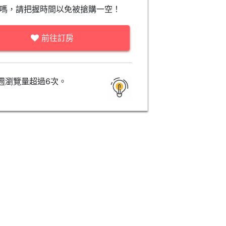
嗎，請把握時間以免被搶購一空！
前往訂房
週瀏覽量超過6次。