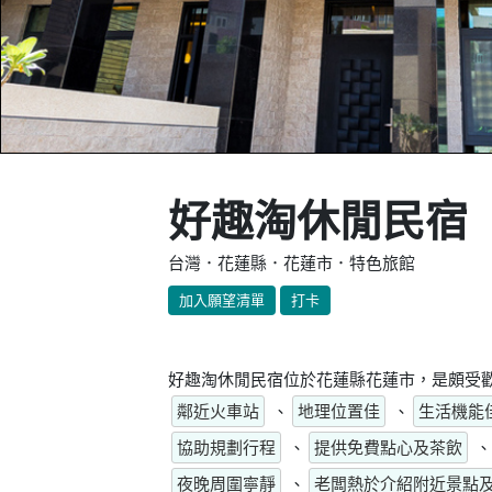
好趣淘休閒民宿
台灣．花蓮縣．花蓮市．特色旅館
加入願望清單
打卡
好趣淘休閒民宿位於花蓮縣花蓮市，是頗受歡
鄰近火車站
、
地理位置佳
、
生活機能
協助規劃行程
、
提供免費點心及茶飲
、
夜晚周圍寧靜
、
老闆熱於介紹附近景點