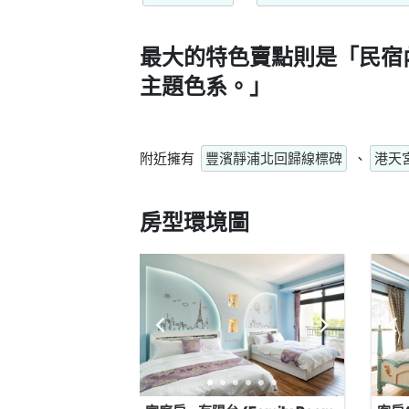
最大的特色賣點則是
「民宿
主題色系。」
附近擁有
豐濱靜浦北回歸線標碑
、
港天
房型環境圖