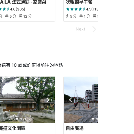
LA LA 法式薄餅 · 家常菜
吃粗飽早午餐
4.6(365)
4.5(113)
 分
5 分
12 分
5 分
1 分
5 分
有 10 處或許值得前往的地點
鐵道文化園區
自由廣場