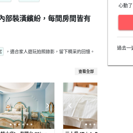
心動了
內部裝潢繽紛，每間房間皆有
過去一
宮
，適合家人遊玩拍照錄影，留下精采的回憶。
查看全部