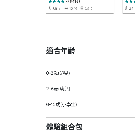
4(6416)
39 分
12 分
34 分
39
適合年齡
0-2歲(嬰兒)
2-6歲(幼兒)
6-12歲(小學生)
體驗組合包