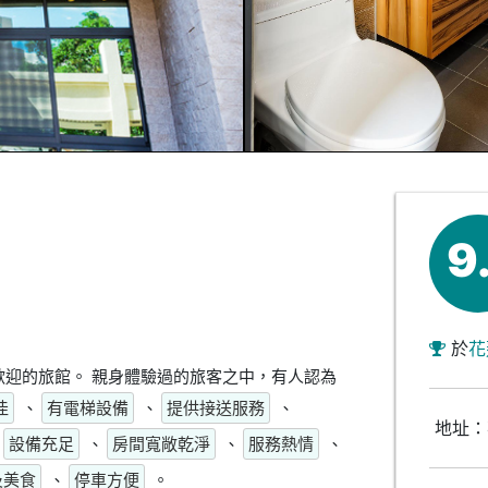
9
於
花
迎的旅館。 親身體驗過的旅客之中，有人認為
佳
、
有電梯設備
、
提供接送服務
、
地址：
設備充足
、
房間寬敞乾淨
、
服務熱情
、
及美食
、
停車方便
。