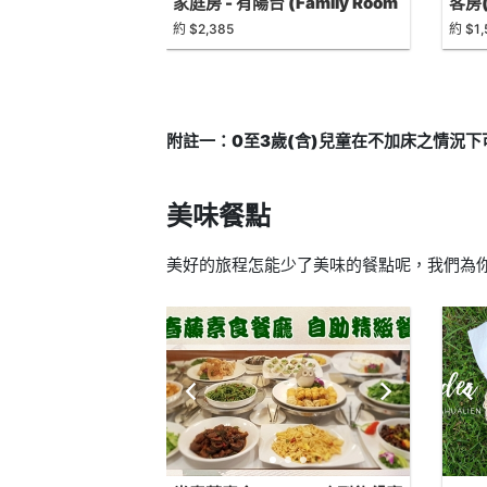
家庭房 - 有陽台 (Family Room
客房(
with Balcony)
Room
約 $2,385
約 $1,
附註一：0至3歲(含)兒童在不加床之情況
美味餐點
美好的旅程怎能少了美味的餐點呢，我們為你