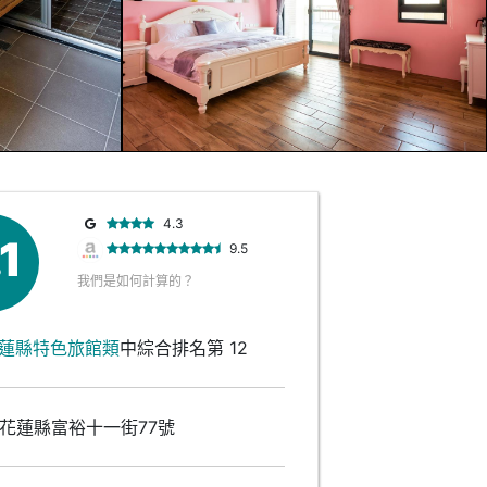
4.3
.1
9.5
我們是如何計算的？
蓮縣特色旅館類
中綜合排名第 12
花蓮縣富裕十一街77號