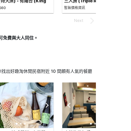
特大床) - 有陽台 (King
三人房 (Triple Room)
 with Balcony)
560
暫無價格資訊
下可免費與大人同住。
找出好趣淘休閒民宿附近 10 間頗有人氣的餐廳