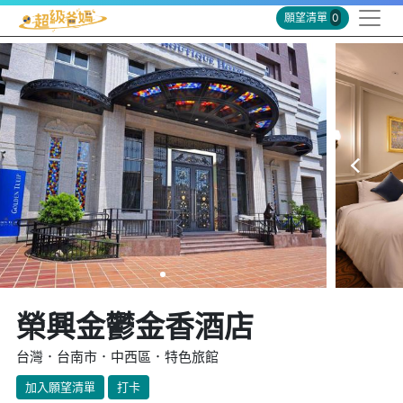
願望清單
0
榮興金鬱金香酒店
台灣．台南市．中西區．特色旅館
加入願望清單
打卡