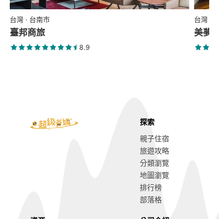
台灣 · 台南市
台灣 ·
臺邦商旅
美夢 
8.9
探索
親子住宿
旅遊攻略
分類瀏覽
地圖瀏覽
排行榜
部落格