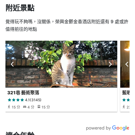
附近景點
覺得玩不夠嗎，沒關係，榮興金鬱金香酒店附近還有 9 處或許
值得前往的地點
321巷 藝術聚落
藍晒
4.1(3145)
15 分
4 分
15 分
23 