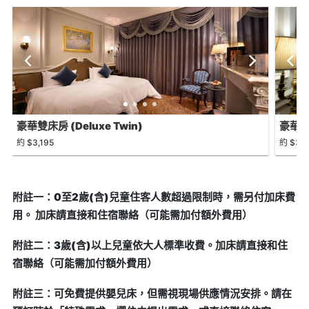
豪華雙床房 (Deluxe Twin)
豪華房 
約 $3,195
約 $3,1
附註一：0至2歲(含)兒童住客人數超過限制時，需另付加床費
用。 加床請直接和住宿聯絡（可能需加付額外費用）
附註二：3歲(含)以上兒童依大人標準收費。加床請直接和住
宿聯絡（可能需加付額外費用）
附註三：可免費提供嬰兒床，但需視現場供應情況安排。請在