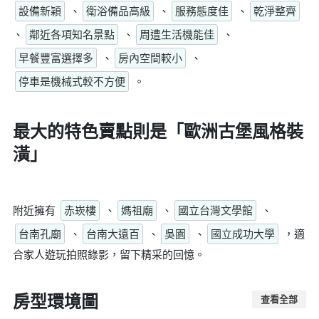
設備新穎
、
衛浴備品高級
、
服務態度佳
、
乾淨整齊
、
鄰近各項知名景點
、
周遭生活機能佳
、
早餐豐富選擇多
、
房內空間較小
、
停車是機械式較不方便
。
最大的特色賣點則是
「歐洲古堡風格裝
潢」
附近擁有
赤崁樓
、
媽祖廟
、
國立台灣文學館
、
台南孔廟
、
台南大遠百
、
吳園
、
國立成功大學
，適
合家人遊玩拍照錄影，留下精采的回憶。
房型環境圖
查看全部