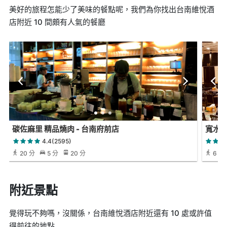
美好的旅程怎能少了美味的餐點呢，我們為你找出台南維悅酒
店附近 10 間頗有人氣的餐廳
碳佐麻里 精品燒肉 - 台南府前店
寬水庭
4.4(2595)
20 分
5 分
20 分
6 分
附近景點
覺得玩不夠嗎，沒關係，台南維悅酒店附近還有 10 處或許值
得前往的地點