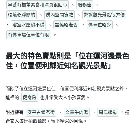
早餐有標葷素食和清真很貼心
、
服務佳
、
環境乾淨簡約
、
房內空間寬敞
、
鄰近觀光景點很方便
、
浴室水壓稍不穩
、
設備略老舊
、
停車位略少
、
有停車場但車位有限
。
最大的特色賣點則是
「位在運河邊景色
佳，位置便利鄰近知名觀光景點」
而除了位在運河邊景色佳，位置便利鄰近知名觀光景點之外，
這裡的
健身房
也非常受大人小孩喜愛。
附近擁有
安平古堡老街
、
文章牛肉湯
、
周氏蝦捲
，適
合家人遊玩拍照錄影，留下精采的回憶。