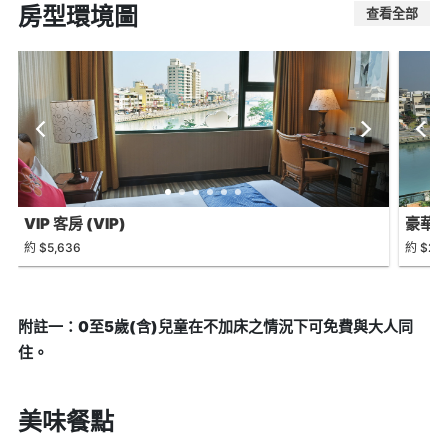
房型環境圖
查看全部
VIP 客房 (VIP)
豪華三人
約 $5,636
約 $2,6
附註一：0至5歲(含)兒童在不加床之情況下可免費與大人同
住。
美味餐點