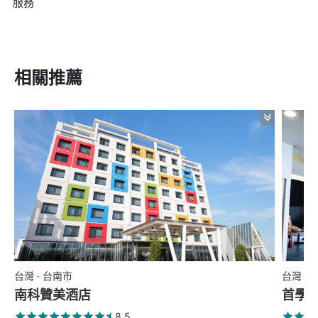
服務
相關推薦
台灣 · 台南市
台灣 ·
南科贊美酒店
首學
8.5