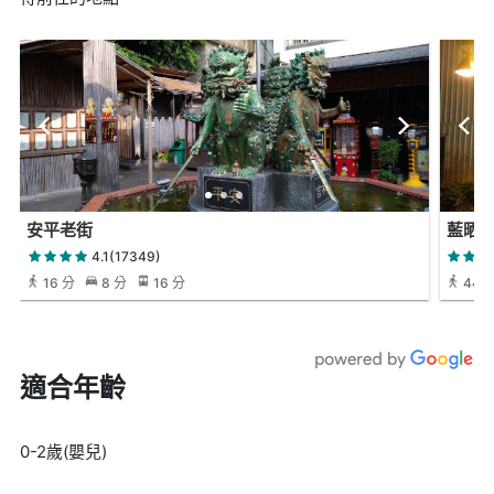
安平老街
藍晒
4.1(17349)
16 分
8 分
16 分
44 
適合年齡
0-2歲(嬰兒)