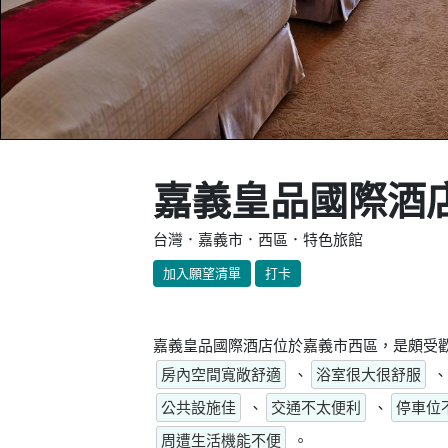
嘉義皇品國際酒
台灣．嘉義市．西區．特色旅館
加入願望清單
打卡
嘉義皇品國際酒店位於嘉義市西區，是頗受歡
房內空間寬敞舒適
、
浴室很大很舒服
、
公共設施佳
、
交通不太便利
、
停車位
周遭生活機能不便
。