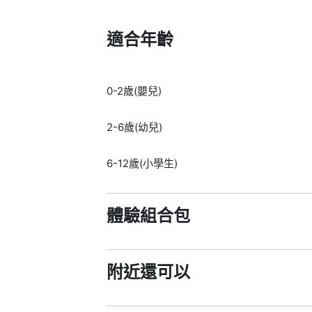
適合年齡
0-2歲(嬰兒)
2-6歲(幼兒)
6-12歲(小學生)
體驗組合包
附近還可以