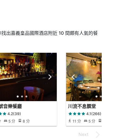
找出嘉義皇品國際酒店附近 10 間頗有人氣的餐
號音樂餐廳
川流不息饌堂
4.2(39)
4.1(266)
分
5 分
8 分
11 分
5 分
11 分