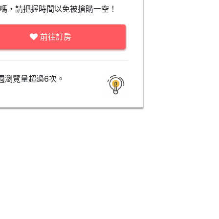
嗎，請把握時間以免被搶購一空！
前往訂房
週瀏覽量超過6次。