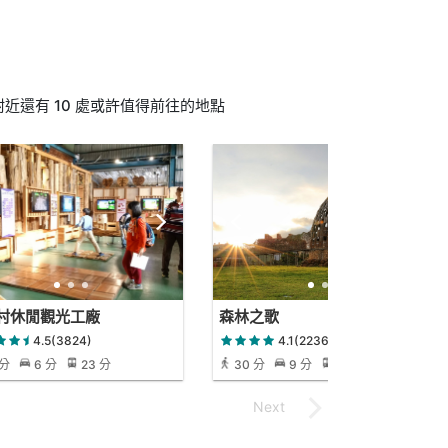
近還有 10 處或許值得前往的地點
村休閒觀光工廠
森林之歌
4.5(3824)
4.1(2236)
 分
6 分
23 分
30 分
9 分
30 分