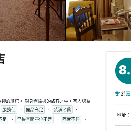
店
8
於
嘉
迎的旅館。 親身體驗過的旅客之中，有人認為
服務佳
、
備品充足
、
裝潢老舊
、
地址：
不足
、
早餐空間座位不足
、
隔音不佳
、