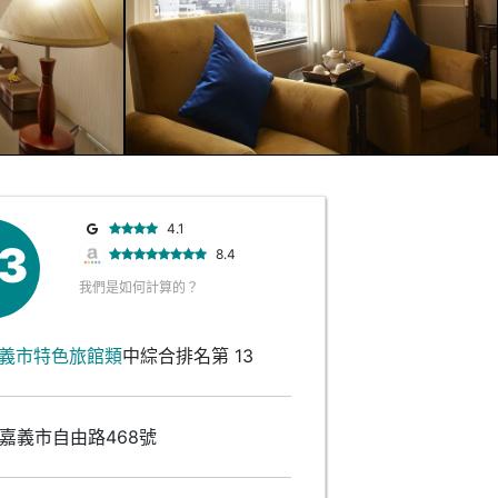
4.1
.3
8.4
我們是如何計算的？
義市特色旅館類
中綜合排名第 13
嘉義市自由路468號