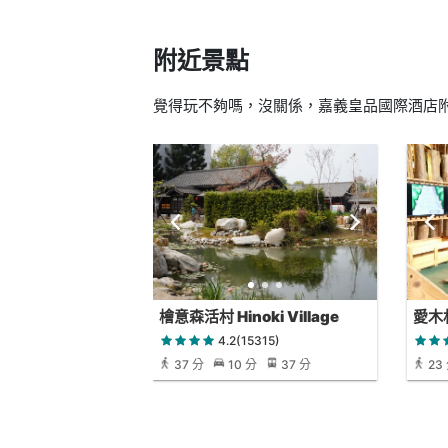
附近景點
覺得玩不夠嗎，沒關係，嘉義皇品國際酒店附
檜意森活村 Hinoki Village
愛木
4.2(15315)
37 分
10 分
37 分
23