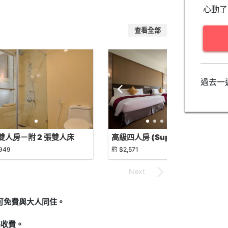
心動了
查看全部
過去一
雙人房－附 2 張雙人床
高級四人房 (Superior Quad)
uxe Double Room with
,949
約 $2,571
Double Beds)
下可免費與大人同住。
準收費。