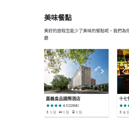
美味餐點
美好的旅程怎能少了美味的餐點呢，我們為你
廳
嘉義皇品國際酒店
十七
4.1(2298)
1 分
1 分
1 分
8 