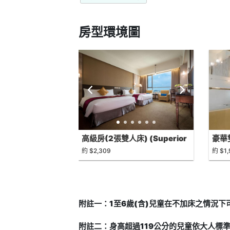
房型環境圖
高級房(2張雙人床) (Superior
豪華
Two Double Bed)
(Del
約 $2,309
約 $1
Two 
附註一：1至6歲(含)兒童在不加床之情況
附註二：身高超過119公分的兒童依大人標