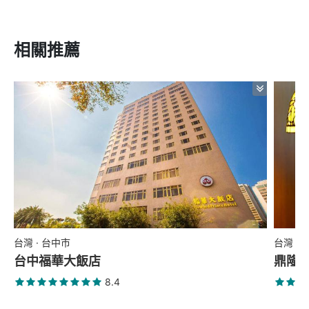
相關推薦
台灣 · 台中市
台灣 ·
台中福華大飯店
鼎隆
8.4