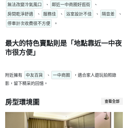
無法改變冷氣風口
、
鄰近一中商圈好逛街
、
房間乾淨舒適
、
服務佳
、
浴室設計不佳
、
隔音差
、
停車計次收費很不方便
。
最大的特色賣點則是
「地點靠近一中夜
市很方便」
附近擁有
中友百貨
、
一中商圈
，適合家人遊玩拍照錄
影，留下精采的回憶。
房型環境圖
查看全部