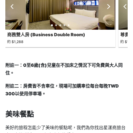
商務雙人房 (Business Double Room)
尊貴雙床
約 $1,288
約 $1,1
附註一：0至6歲(含)兒童在不加床之情況下可免費與大人同
住。
附註二：房費皆不含車位，現場可加購車位每台每晚TWD
300以使用停車場。
美味餐點
美好的旅程怎能少了美味的餐點呢，我們為你找出星漾商旅台