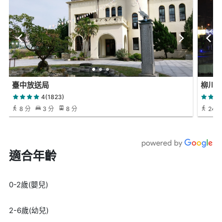
臺中放送局
柳川
4(1823)
8 分
3 分
8 分
24 
適合年齡
0-2歲(嬰兒)
2-6歲(幼兒)