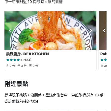
中一中館附近 10 間頗有人氣的餐廳
晨綠廚房-IDEA KITCHEN
Rai
4.2(34)
2 分
3 分
2 分
39 
附近景點
覺得玩不夠嗎，沒關係，星漾商旅台中一中館附近還有 10 處
或許值得前往的地點