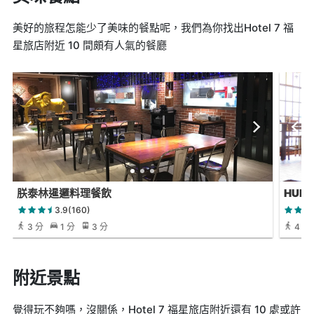
美好的旅程怎能少了美味的餐點呢，我們為你找出Hotel 7 福
星旅店附近 10 間頗有人氣的餐廳
朕泰林暹邏料理餐飲
HUN 
3.9(160)
3 分
1 分
3 分
4 分
附近景點
覺得玩不夠嗎，沒關係，Hotel 7 福星旅店附近還有 10 處或許