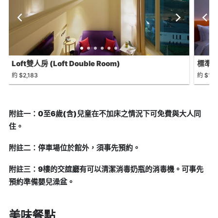
Loft雙人房 (Loft Double Room)
標準雙人
約 $2,183
約 $1,5
附註一：0至6歲(含)兒童在不加床之情況下可免費與大人同
住。
附註二：停車場位於館外，須事先預約。
附註三：9樓的交誼廳有可以清潔消毒奶瓶的消毒機。可事先
預約準備嬰兒澡盆。
美味餐點