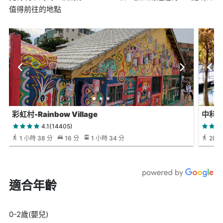
值得前往的地點
彩虹村-Rainbow Village
中科
4.1(14405)
1 小時 38 分
16 分
1 小時 34 分
28 
適合年齡
0-2歲(嬰兒)