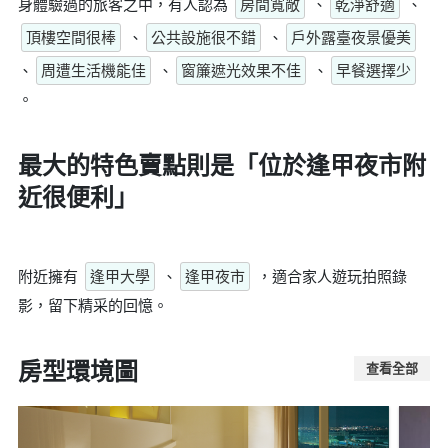
身體驗過的旅客之中，有人認為
房間寬敞
、
乾淨舒適
、
頂樓空間很棒
、
公共設施很不錯
、
戶外露臺夜景優美
、
周遭生活機能佳
、
窗簾遮光效果不佳
、
早餐選擇少
。
最大的特色賣點則是
「位於逢甲夜市附
近很便利」
附近擁有
逢甲大學
、
逢甲夜市
，適合家人遊玩拍照錄
影，留下精采的回憶。
房型環境圖
查看全部