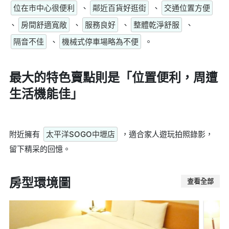
位在市中心很便利
、
鄰近百貨好逛街
、
交通位置方便
、
房間舒適寬敞
、
服務良好
、
整體乾淨舒服
、
隔音不佳
、
機械式停車場略為不便
。
最大的特色賣點則是
「位置便利，周遭
生活機能佳」
附近擁有
太平洋SOGO中壢店
，適合家人遊玩拍照錄影，
留下精采的回憶。
房型環境圖
查看全部