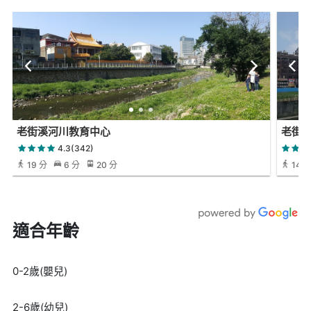
老街溪河川教育中心
老街
4.3(342)
19 分
6 分
20 分
14 
適合年齡
0-2歲(嬰兒)
2-6歲(幼兒)