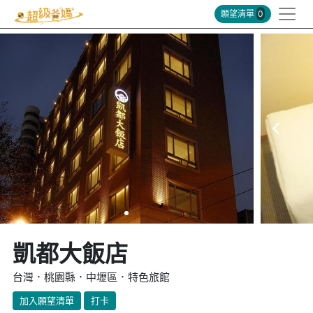
願望清單
0
凱都大飯店
台灣．桃園縣．中壢區．特色旅館
加入願望清單
打卡