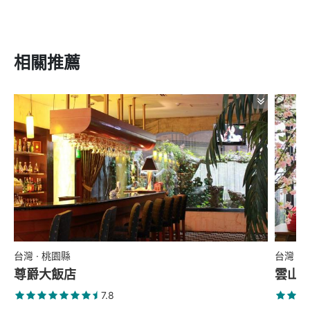
相關推薦
台灣 · 桃園縣
台灣 ·
尊爵大飯店
雲山
7.8