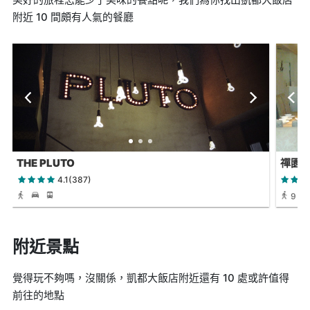
附近 10 間頗有人氣的餐廳
THE PLUTO
禪園
4.1(387)
9 分
附近景點
覺得玩不夠嗎，沒關係，凱都大飯店附近還有 10 處或許值得
前往的地點