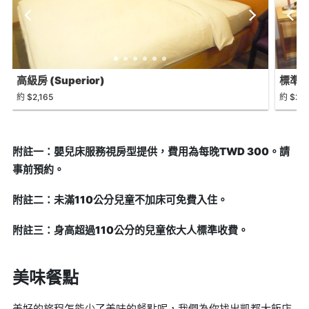
高級房 (Superior)
標準客房
約 $2,165
約 $2,0
附註一：嬰兒床服務視房型提供，費用為每晚TWD 300。請
事前預約。
附註二：未滿110公分兒童不加床可免費入住。
附註三：身高超過110公分的兒童依大人標準收費。
美味餐點
美好的旅程怎能少了美味的餐點呢，我們為你找出凱都大飯店