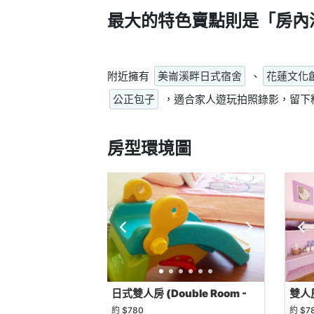
最大的特色賣點則是
「房內
附近擁有
美崙溪畔日式宿舍
、
花蓮文化
公正包子
，適合家人遊玩拍照錄影，留下
房型環境圖
日式雙人房 (Double Room -
雙人房
Japanese Style)
約 $780
約 $7