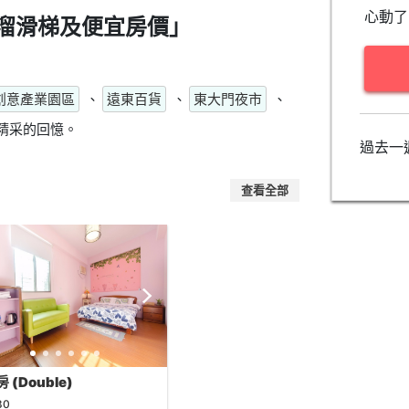
心動了
溜滑梯及便宜房價」
創意產業園區
、
遠東百貨
、
東大門夜市
、
精采的回憶。
過去一
查看全部
 (Double)
80