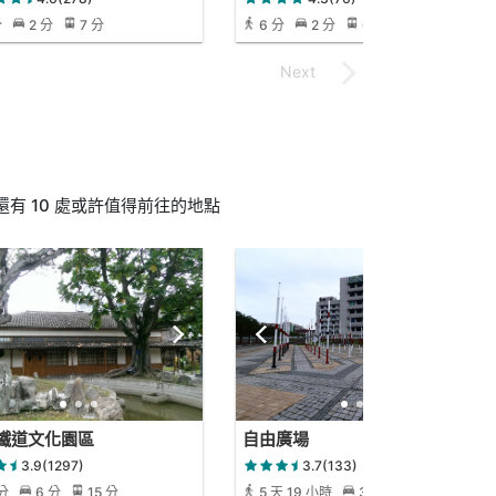
分
2 分
7 分
6 分
2 分
6 分
有 10 處或許值得前往的地點
鐵道文化園區
自由廣場
3.9(1297)
3.7(133)
 分
6 分
15 分
5 天 19 小時
3 小時 21 分
2