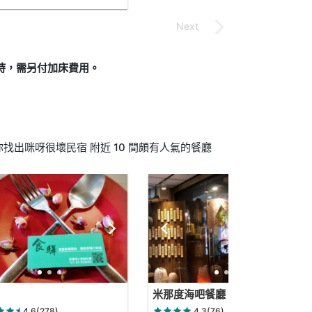
制時，需另付加床費用。
出咪呀很壞民宿 附近 10 間頗有人氣的餐廳
米那度海吧餐廳
4.6(278)
4.3(76)