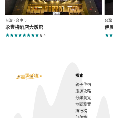
台灣 · 台中市
台灣 ·
永豐棧酒店大墩館
伊麗
8.4
探索
親子住宿
旅遊攻略
分類瀏覽
地圖瀏覽
排行榜
部落格