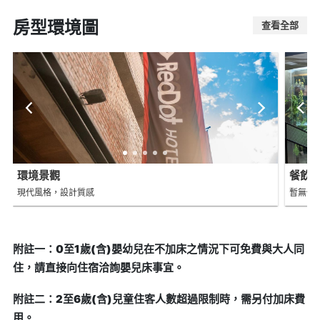
房型環境圖
查看全部
環境景觀
餐飲
現代風格，設計質感
暫無價
附註一：0至1歲(含)嬰幼兒在不加床之情況下可免費與大人同
住，請直接向住宿洽詢嬰兒床事宜。
附註二：2至6歲(含)兒童住客人數超過限制時，需另付加床費
用。