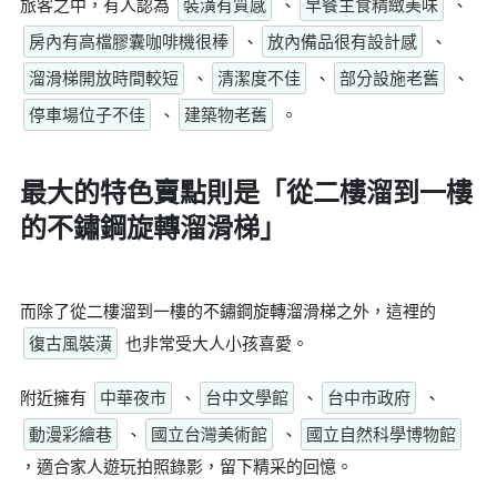
旅客之中，有人認為
裝潢有質感
、
早餐主食精緻美味
、
房內有高檔膠囊咖啡機很棒
、
放內備品很有設計感
、
溜滑梯開放時間較短
、
清潔度不佳
、
部分設施老舊
、
停車場位子不佳
、
建築物老舊
。
最大的特色賣點則是
「從二樓溜到一樓
的不鏽鋼旋轉溜滑梯」
而除了從二樓溜到一樓的不鏽鋼旋轉溜滑梯之外，這裡的
復古風裝潢
也非常受大人小孩喜愛。
附近擁有
中華夜市
、
台中文學館
、
台中市政府
、
動漫彩繪巷
、
國立台灣美術館
、
國立自然科學博物館
，適合家人遊玩拍照錄影，留下精采的回憶。