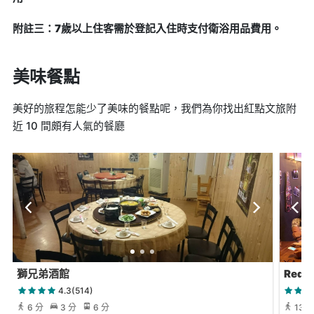
附註三：7歲以上住客需於登記入住時支付衛浴用品費用。
美味餐點
美好的旅程怎能少了美味的餐點呢，我們為你找出紅點文旅附
近 10 間頗有人氣的餐廳
獅兄弟酒館
Red 
4.3(514)
6 分
3 分
6 分
13 