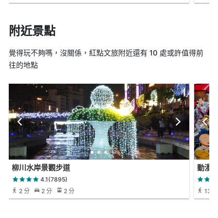
附近景點
覺得玩不夠嗎，沒關係，紅點文旅附近還有 10 處或許值得前
往的地點
柳川水岸景觀步道
動漫
4.1(7895)
2 分
2 分
2 分
13 