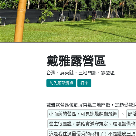
戴雅露營區
台灣．屏東縣．三地門鄉．露營區
加入願望清單
打卡
戴雅露營區位於屏東縣三地門鄉，是頗受歡迎
小而美的營區，可見蝴蝶翩翩飛舞
、
部
營主很嚴謹，請確實遵守規定。環境設備也
這是我住過最優秀的雨棚了！不是鐵皮屋頂