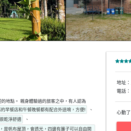
地址：
電話：
的地點。 親身體驗過的旅客之中，有人認為
落的早餐店和午餐晚餐都有配合外送唷，方便!
、
心動了
很乾淨舒適
、
，是帆布屋頂，會透光，四邊有簾子可以自由開