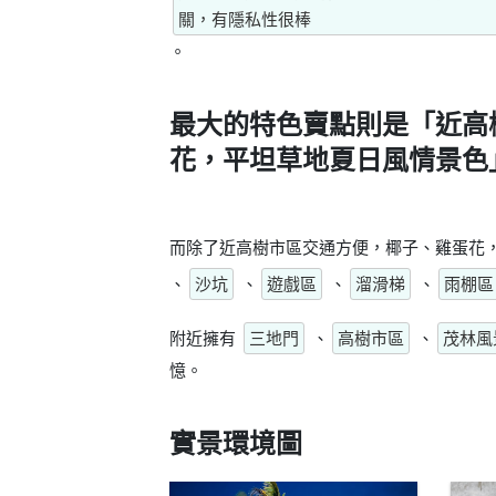
關，有隱私性很棒
。
最大的特色賣點則是
「近高
花，平坦草地夏日風情景色
而除了近高樹市區交通方便，椰子、雞蛋花
、
沙坑
、
遊戲區
、
溜滑梯
、
雨棚區
附近擁有
三地門
、
高樹市區
、
茂林風
憶。
實景環境圖