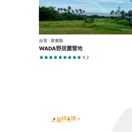
台灣 · 屏東縣
WADA野居露營地
9.2