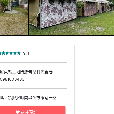
9.4
屏東縣三地門鄉青葉村光復巷
0981808483
嗎，請把握時間以免被搶購一空！
前往預訂