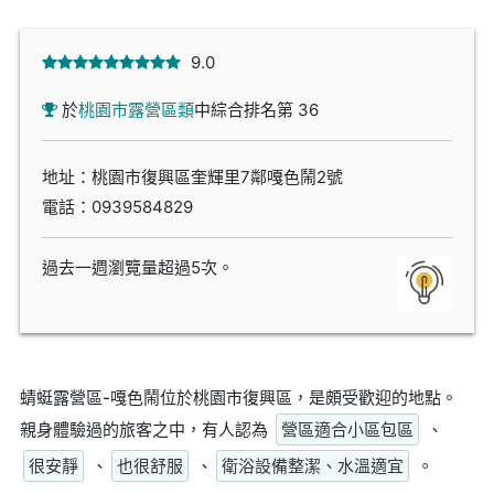
9.0
於
桃園市露營區類
中綜合排名第 36
地址：桃園市復興區奎輝里7鄰嘎色鬧2號
電話：
0939584829
過去一週瀏覽量超過5次。
蜻蜓露營區-嘎色鬧位於桃園市復興區，是頗受歡迎的地點。
親身體驗過的旅客之中，有人認為
營區適合小區包區
、
很安靜
、
也很舒服
、
衛浴設備整潔、水溫適宜
。