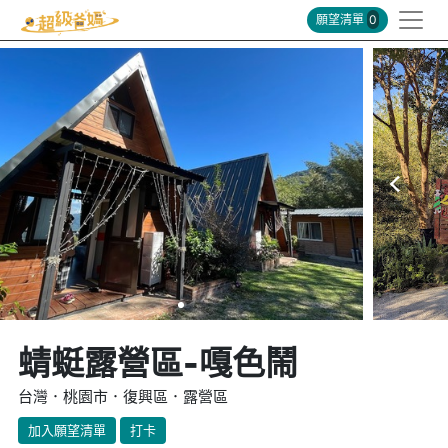
願望清單
0
蜻蜓露營區-嘎色鬧
台灣．桃園市．復興區．露營區
加入願望清單
打卡