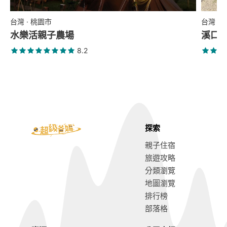
台灣 · 桃園市
台灣 ·
水樂活親子農場
溪口
8.2
探索
親子住宿
旅遊攻略
分類瀏覽
地圖瀏覽
排行榜
部落格