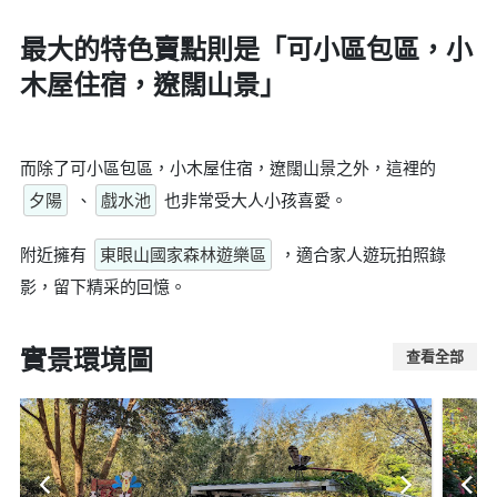
最大的特色賣點則是
「可小區包區，小
木屋住宿，遼闊山景」
而除了可小區包區，小木屋住宿，遼闊山景之外，這裡的
夕陽
、
戲水池
也非常受大人小孩喜愛。
附近擁有
東眼山國家森林遊樂區
，適合家人遊玩拍照錄
影，留下精采的回憶。
實景環境圖
查看全部