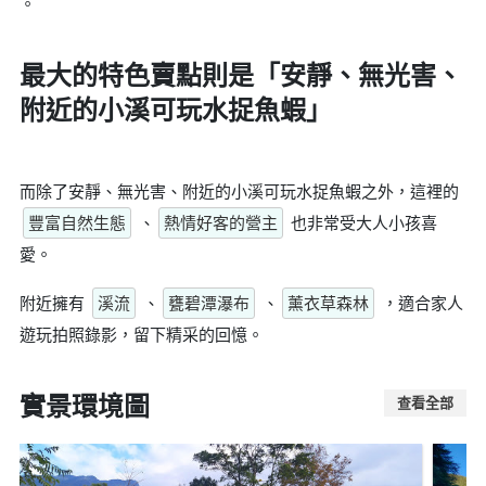
。
最大的特色賣點則是
「安靜、無光害、
附近的小溪可玩水捉魚蝦」
而除了安靜、無光害、附近的小溪可玩水捉魚蝦之外，這裡的
豐富自然生態
、
熱情好客的營主
也非常受大人小孩喜
愛。
附近擁有
溪流
、
甕碧潭瀑布
、
薰衣草森林
，適合家人
遊玩拍照錄影，留下精采的回憶。
實景環境圖
查看全部