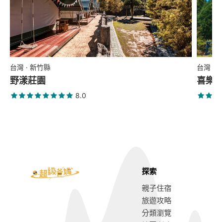
台灣 · 新竹縣
台灣 ·
野漾莊園
喜樂
8.0
探索
親子住宿
旅遊攻略
分類瀏覽