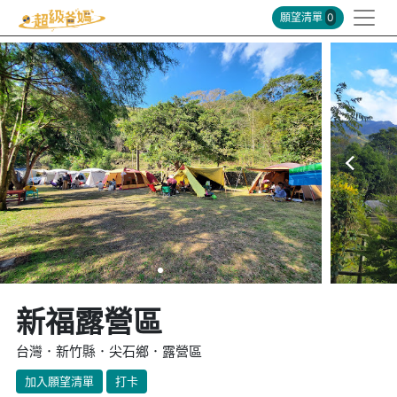
願望清單
0
新福露營區
台灣．新竹縣．尖石鄉．露營區
加入願望清單
打卡