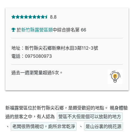
8.8
於
新竹縣露營區類
中綜合排名第 66
地址：新竹縣尖石鄉新樂村水田3鄰112-3號
電話：
0975080973
過去一週瀏覽量超過5次。
新福露營區位於新竹縣尖石鄉，是頗受歡迎的地點。 親身體驗
過的旅客之中，有人認為
營區不大但是個可以放鬆的地方
、
老闆很熱情親切，廁所非常乾淨
、
是山谷裏的桃花源