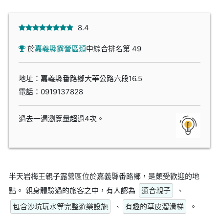
8.4
於
嘉義縣露營區類
中綜合排名第 49
地址：嘉義縣番路鄉大華公路六段16.5
電話：
0919137828
過去一週瀏覽量超過4次。
半天岩梅王親子露營區位於嘉義縣番路鄉，是頗受歡迎的地
點。 親身體驗過的旅客之中，有人認為
適合親子
、
包含沙坑玩水等完整遊樂設施
、
有趣的草皮溜滑梯
。