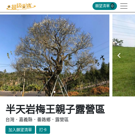
願望清單
0
半天岩梅王親子露營區
台灣．嘉義縣．番路鄉．露營區
加入願望清單
打卡