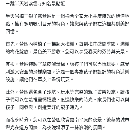
＋離半天岩紫雲寺知名景點近
半天岩梅王親子露營區是一個適合全家大小共度時光的絕佳地
點，擁有多項吸引目光的特色，讓您與孩子們在這裡共創美好
回憶。
首先，營區內種植了一棵超大梅樹，每到梅花盛開季節，滿樹
的梅花綻放，景色美不勝收。您可以享受春天的芬芳與美景。
其次，營區特製了草皮溜滑梯，讓孩子們可以盡情玩耍，感受
刺激又安全的滑梯樂趣。這是一個專為孩子們設計的特色遊樂
設施，讓他們在草皮上盡情玩耍。
此外，營區還包含了沙坑、玩水等完整的親子遊樂設施，讓孩
子們可以在這裡盡情嬉戲，度過快樂的時光。家長們也可以與
孩子一同參與，創造美好的親子時光。
而夜晚時分，您可以在營區欣賞嘉南平原的夜景，繁華的城市
燈光在遠方閃爍，為夜晚增添了一抹浪漫的氛圍。