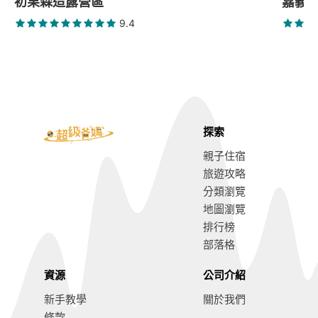
初果森造露營區
嘉義阿
9.4
探索
親子住宿
旅遊攻略
分類瀏覽
地圖瀏覽
排行榜
部落格
資源
公司介紹
新手教學
關於我們
條款