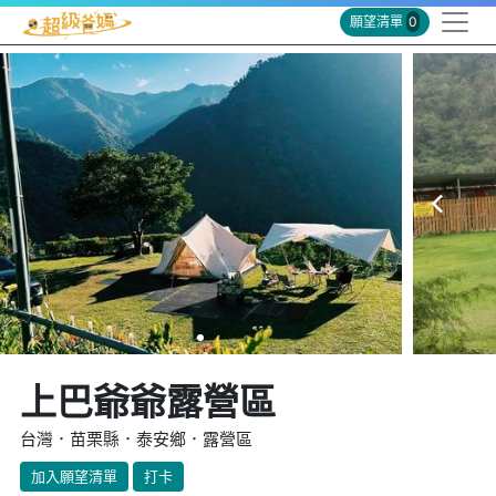
願望清單
0
上巴爺爺露營區
台灣．苗栗縣．泰安鄉．露營區
加入願望清單
打卡