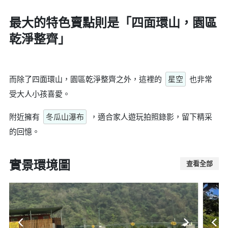
最大的特色賣點則是
「四面環山，園區
乾淨整齊」
而除了四面環山，園區乾淨整齊之外，這裡的
星空
也非常
受大人小孩喜愛。
附近擁有
冬瓜山瀑布
，適合家人遊玩拍照錄影，留下精采
的回憶。
實景環境圖
查看全部