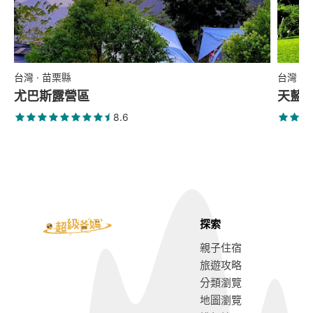
台灣 · 苗栗縣
台灣 ·
尤巴斯露營區
天藍
8.6
探索
親子住宿
旅遊攻略
分類瀏覽
地圖瀏覽