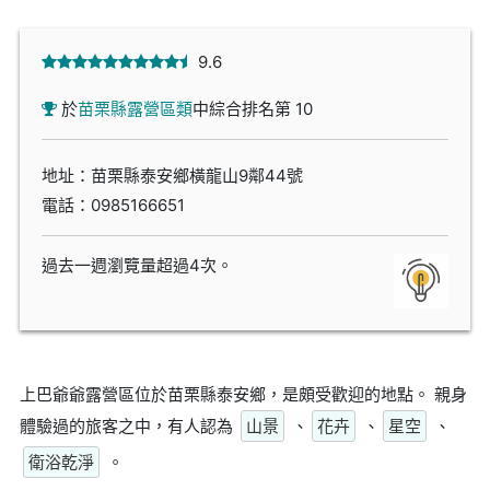
9.6
於
苗栗縣露營區類
中綜合排名第 10
地址：苗栗縣泰安鄉橫龍山9鄰44號
電話：
0985166651
過去一週瀏覽量超過4次。
上巴爺爺露營區位於苗栗縣泰安鄉，是頗受歡迎的地點。 親身
體驗過的旅客之中，有人認為
山景
、
花卉
、
星空
、
衛浴乾淨
。