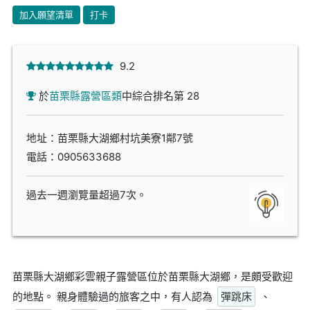
加入願望清單
打卡
9.2
於
苗栗縣露營區類
中綜合排名第 28
地址：苗栗縣大湖鄉村坑美寮1鄰7號
電話：
0905633688
過去一週瀏覽量超過7次。
苗栗縣大湖鄉彩雲親子露營區位於苗栗縣大湖鄉，是頗受歡迎
的地點。 親身體驗過的旅客之中，有人認為
彈跳床
、