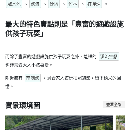
戲水池
、
溪流
、
沙坑
、
竹林
、
打彈珠
。
最大的特色賣點則是
「豐富的遊戲設施
供孩子玩耍」
而除了豐富的遊戲設施供孩子玩耍之外，這裡的
溪流生態
也非常受大人小孩喜愛。
附近擁有
南湖溪
，適合家人遊玩拍照錄影，留下精采的回
憶。
實景環境圖
查看全部