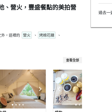
池、營火，豐盛餐點的美拍營
過去一
之外，這裡的
營火
、
烤棉花糖
、
查看全部