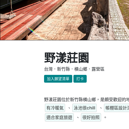
野漾莊園
台灣．新竹縣．橫山鄉．露營區
加入願望清單
打卡
野漾莊園位於新竹縣橫山鄉，是頗受歡迎的地
有冷暖氣
、
泳池很chill
、
帳棚區設計
適合家庭旅遊
、
很好拍照
。