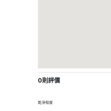
0則評價
乾淨程度