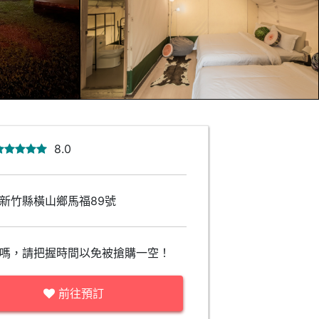
8.0
新竹縣橫山鄉馬福89號
嗎，請把握時間以免被搶購一空！
前往預訂