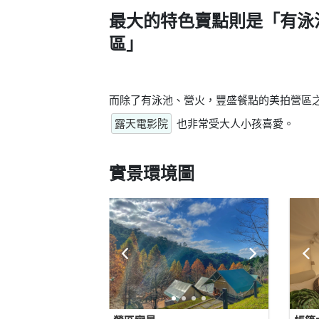
最大的特色賣點則是
「有泳
區」
而除了有泳池、營火，豐盛餐點的美拍營區
露天電影院
也非常受大人小孩喜愛。
實景環境圖