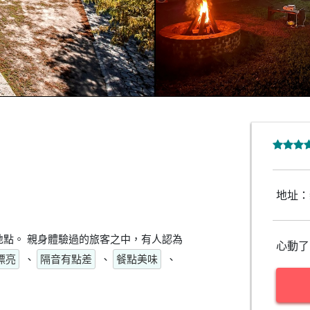
地址：
點。 親身體驗過的旅客之中，有人認為
心動了
漂亮
、
隔音有點差
、
餐點美味
、