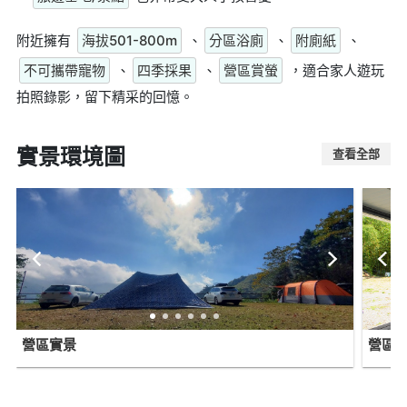
附近擁有
海拔501-800m
、
分區浴廁
、
附廁紙
、
不可攜帶寵物
、
四季採果
、
營區賞螢
，適合家人遊玩
拍照錄影，留下精采的回憶。
實景環境圖
查看全部
營區實景
營區