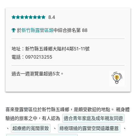
8.4
於
新竹縣露營區類
中綜合排名第 88
地址：新竹縣五峰鄉大隘村4鄰51-11號
電話：
0970213255
過去一週瀏覽量超過5次。
喜來登露營區位於新竹縣五峰鄉，是頗受歡迎的地點。 親身體
驗過的旅客之中，有人認為
適合青年家庭及成年親友同遊
、
超療癒的寬闊景致
、
綠樹環繞的露營空間遠離塵囂
、