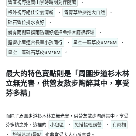
營區視野遼闊山景時時刻刻伴隨著
、
帳外視野絕佳空氣清新
、
青青草地擁抱大自然
、
碎石營位排水良好
、
備有雨棚區擋雨防曬好選擇免搭客廳很輕鬆
、
露營小屋適合長輩小孩同行
、
星空一區草皮6M*8M
、
星空二區碎石草皮6M*8M
。
最大的特色賣點則是
「周圍步道衫木林
立無光害，供營友散步陶醉其中，享受
芬多精」
而除了周圍步道衫木林立無光害，供營友散步陶醉其中，享受
芬多精之外，這裡的
小包區
、
免搭帳輕露營
、
有雨棚
、
旅遊基地/景點
也非常受大人小孩喜愛。