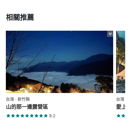
相關推薦
台灣 · 新竹縣
台灣 ·
山的那一邊露營區
愛上喜
9.2