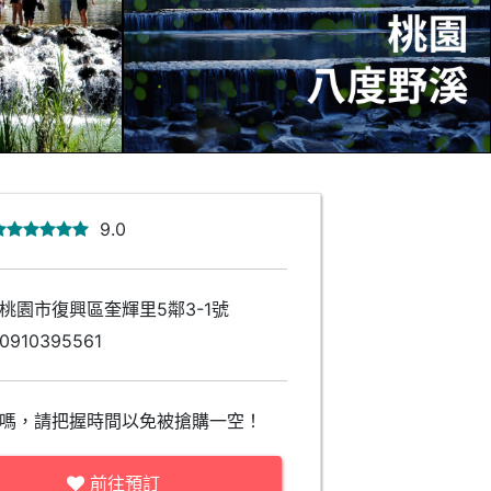
9.0
桃園市復興區奎輝里5鄰3-1號
0910395561
嗎，請把握時間以免被搶購一空！
前往預訂