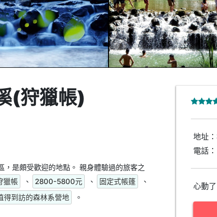
溪(狩獵帳)
地址：
電話：
興區，是頗受歡迎的地點。 親身體驗過的旅客之
狩獵帳
、
2800-5800元
、
固定式帳篷
、
心動了
值得到訪的森林系營地
。