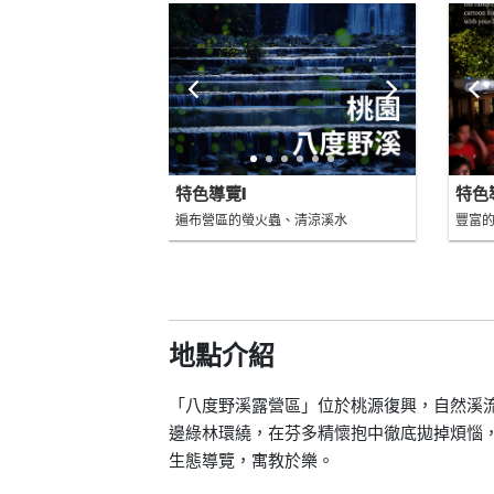
特色導覽I
特色導
遍布營區的螢火蟲、清涼溪水
豐富的
地點介紹
「八度野溪露營區」位於桃源復興，自然溪
邊綠林環繞，在芬多精懷抱中徹底拋掉煩惱
生態導覽，寓教於樂。