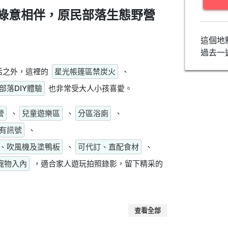
綠意相伴，原民部落生態野營
這個地
過去一
活之外，這裡的
星光帳篷區禁炭火
、
部落DIY體驗
也非常受大人小孩喜愛。
營
、
兒童遊樂區
、
分區浴廁
、
有訊號
、
、吹風機及塗鴨板
、
可代訂、直配食材
、
寵物入內
，適合家人遊玩拍照錄影，留下精采的
查看全部