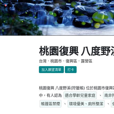
桃園復興 八度野
台灣．桃園市．復興區．露營區
加入願望清單
打卡
桃園復興 八度野溪(狩獵帳) 位於桃園市復
中，有人認為
適合學齡兒童家庭
、
南非
帳篷區禁煙
、
環境優美、廁所整潔
、