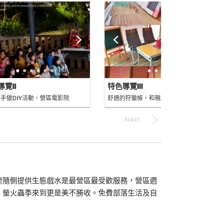
覽II
特色導覽III
手做DIY活動、營區電影院
舒適的狩獵帳，和親友留下難忘回憶
流隨側提供生態戲水是最營區最受歡服務，營區週
，螢火蟲季來到更是美不勝收。免費部落生活及自