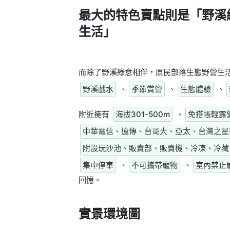
最大的特色賣點則是
「野溪
生活」
而除了野溪綠意相伴，原民部落生態野營生
野溪戲水
、
季節賞營
、
生態體驗
、
附近擁有
海拔301-500m
、
免搭帳輕露
中華電信、遠傳、台哥大、亞太、台灣之星
附設玩沙池、販賣部、販賣機、冷凍、冷藏
集中停車
、
不可攜帶寵物
、
室內禁止
回憶。
實景環境圖