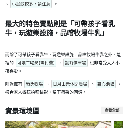
、
小黑蚊較多，請注意
。
最大的特色賣點則是
「可帶孩子看乳
牛，玩遊樂設施，品嚐牧場牛乳」
而除了可帶孩子看乳牛，玩遊樂設施，品嚐牧場牛乳之外，這
裡的
可喂牛喝奶(需付費)
、
設有停車場
也非常受大人小
孩喜愛。
附近擁有
顏氏牧場
、
日月山景休閒農場
、
雙心池塘
，
適合家人遊玩拍照錄影，留下精采的回憶。
實景環境圖
查看全部