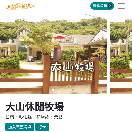
願望清單
0
大山休閒牧場
台灣．彰化縣．花壇鄉．景點
加入願望清單
打卡