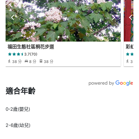
福田生態社區桐花步道
彩虹村-
3.7(70)
38 分
8 分
38 分
3 小時
適合年齡
0-2歲(嬰兒)
2-6歲(幼兒)