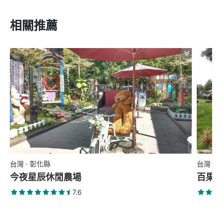
相關推薦
台灣 · 彰化縣
台灣 ·
今夜星辰休閒農場
百果
7.6