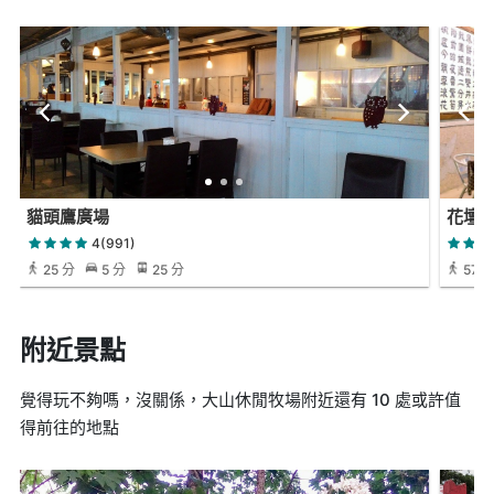
貓頭鷹廣場
花壇
4(991)
25 分
5 分
25 分
57 
附近景點
覺得玩不夠嗎，沒關係，大山休閒牧場附近還有 10 處或許值
得前往的地點