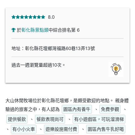
8.0
於
彰化縣景點類
中綜合排名第 6
地址：彰化縣花壇鄉灣福路60巷13弄13號
過去一週瀏覽量超過10次。
大山休閒牧場位於彰化縣花壇鄉，是頗受歡迎的地點。 親身體
驗過的旅客之中，有人認為
園區內有養牛
、
免費參觀
、
提供餐飲
、
餐飲表現尚可
、
有小遊戲區，可玩溜滑梯
、
有小小火車
、
遊樂設施需付費
、
園區內售牛乳好喝