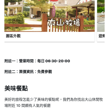
園區外觀
遊樂
附註一：營業時間：每日 06:30-20:00
附註二：票價資訊：免費參觀
美味餐點
美好的旅程怎能少了美味的餐點呢，我們為你找出大山休閒牧
場附近 10 間頗有人氣的餐廳