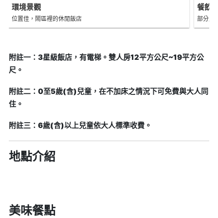
環境景觀
餐飲
位置佳，鬧區裡的休閒飯店
部分房
附註一：3星級飯店，有電梯。雙人房12平方公尺~19平方公
尺。
附註二：0至5歲(含)兒童，在不加床之情況下可免費與大人同
住。
附註三：6歲(含)以上兒童依大人標準收費。
地點介紹
美味餐點