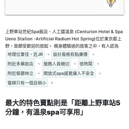
上野車站世紀Spa飯店 - 人工鐳溫泉 (Centurion Hotel & Spa
Ueno Station -Artificial Radium Hot Spring)位於東京都上
野，是頗受歡迎的旅館。 親身體驗過的旅客之中，有人認為
地理位置佳，近JR
、
設計風格有點廉價
、
附近多藥妝店
、
服務人員親切
、
很熱鬧
、
附近餐廳林立
、
開放式spa感覺讓人不安全
、
電梯只有一個且稍小
。
最大的特色賣點則是
「距離上野車站5
分鐘，有溫泉spa可享用」