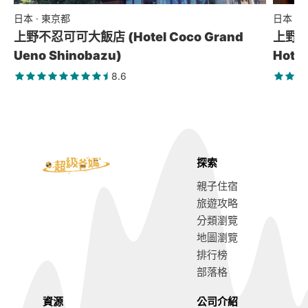
日本 · 東京都
日本 ·
上野不忍可可大飯店 (Hotel Coco Grand
上野東金
Ueno Shinobazu)
Hotel
8.6
探索
親子住宿
旅遊攻略
分類瀏覽
地圖瀏覽
排行榜
部落格
資源
公司介紹