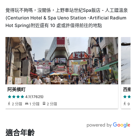
覺得玩不夠嗎，沒關係，上野車站世紀Spa飯店 - 人工鐳溫泉
(Centurion Hotel & Spa Ueno Station -Artificial Radium
Hot Spring)附近還有 10 處或許值得前往的地點
阿美橫町
西鄉
4.1(17625)
2 分鐘
1 分鐘
2 分鐘
9 天 
適合年齡