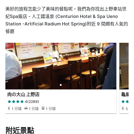
美好的旅程怎能少了美味的餐點呢，我們為你找出上野車站世
紀Spa飯店 - 人工鐳溫泉 (Centurion Hotel & Spa Ueno
Station -Artificial Radium Hot Spring)附近 9 間頗有人氣的
餐廳
肉の大山 上野店
龜屋 
4(2289)
1 分鐘
1 分鐘
1 分鐘
5 分
附近景點