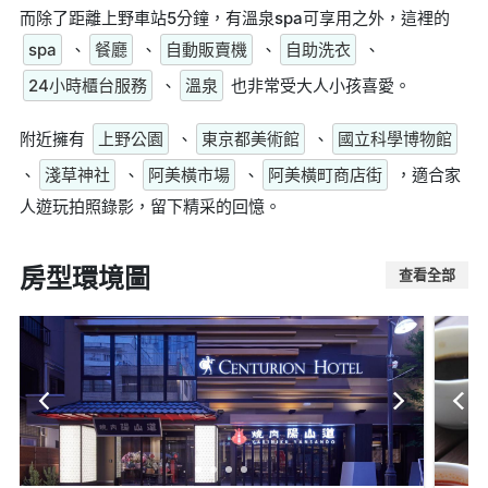
而除了距離上野車站5分鐘，有溫泉spa可享用之外，這裡的
spa
、
餐廳
、
自動販賣機
、
自助洗衣
、
24小時櫃台服務
、
溫泉
也非常受大人小孩喜愛。
附近擁有
上野公園
、
東京都美術館
、
國立科學博物館
、
淺草神社
、
阿美橫市場
、
阿美橫町商店街
，適合家
人遊玩拍照錄影，留下精采的回憶。
房型環境圖
查看全部