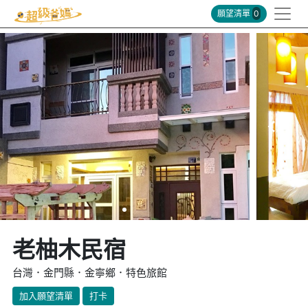
願望清單
0
老柚木民宿
台灣．金門縣．金寧鄉．特色旅館
加入願望清單
打卡