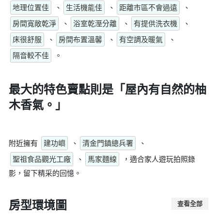
地理位置佳
、
生活機能佳
、
距離市區不會過遠
、
房間寬敞乾淨
、
浴室乾溼分離
、
有提供洗衣機
、
床很舒服
、
房間布置溫馨
、
有空調及暖氣
、
隔音較不佳
。
最大的特色賣點則是
「屋內有自然的柚
木香氣。」
附近擁有
建功嶼
、
清金門鎮總兵署
、
聖祖食品觀光工廠
、
馬家麵線
，適合家人遊玩拍照錄
影，留下精采的回憶。
房型環境圖
查看全部