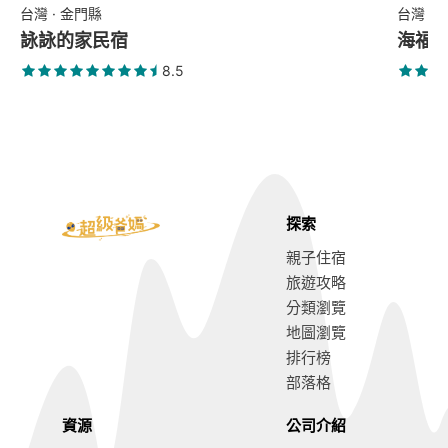
台灣 · 金門縣
台灣 ·
詠詠的家民宿
海福
8.5
探索
親子住宿
旅遊攻略
分類瀏覽
地圖瀏覽
排行榜
部落格
資源
公司介紹