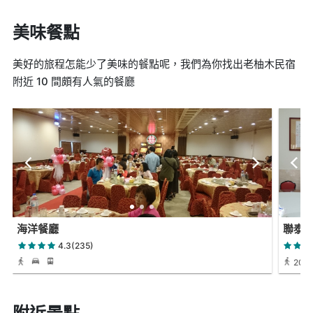
美味餐點
美好的旅程怎能少了美味的餐點呢，我們為你找出老柚木民宿
附近 10 間頗有人氣的餐廳
海洋餐廳
聯泰
4.3(235)
20 