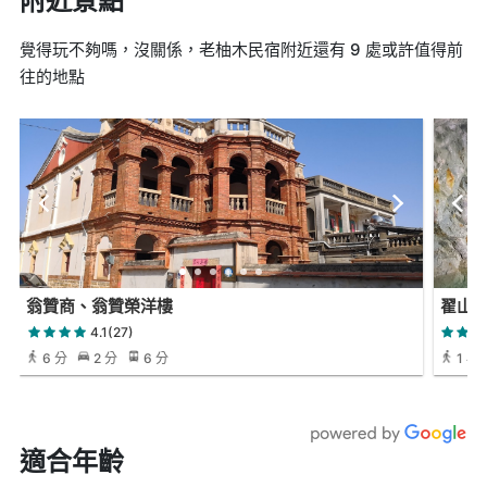
附近景點
覺得玩不夠嗎，沒關係，老柚木民宿附近還有 9 處或許值得前
往的地點
翁贊商、翁贊榮洋樓
翟山
4.1(27)
6 分
2 分
6 分
1 小時
適合年齡