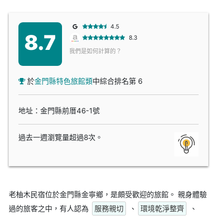
4.5
8.7
8.3
我們是如何計算的？
於
金門縣特色旅館類
中綜合排名第 6
地址：金門縣前厝46-1號
過去一週瀏覽量超過8次。
老柚木民宿位於金門縣金寧鄉，是頗受歡迎的旅館。 親身體驗
過的旅客之中，有人認為
服務親切
、
環境乾淨整齊
、