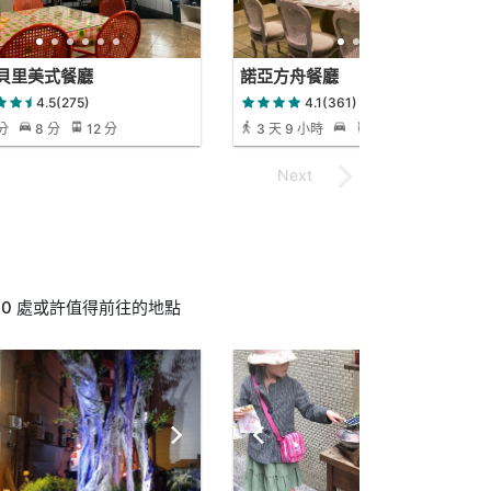
貝里美式餐廳
諾亞方舟餐廳
4.5(275)
4.1(361)
 分
8 分
12 分
3 天 9 小時
4 小時 21 分
0 處或許值得前往的地點