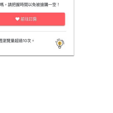
嗎，請把握時間以免被搶購一空！
前往訂房
週瀏覽量超過10次。
商務雙人房 (Business
Deluxe Triple Room, 2