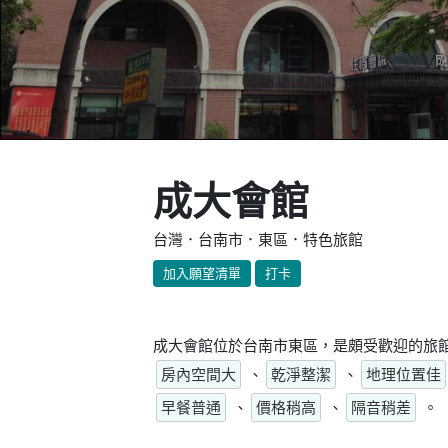
成大會館
台灣．台南市．東區．特色旅館
加入願望清單
打卡
成大會館位於台南市東區，是頗受歡迎的旅館
房內空間大
、
乾淨整潔
、
地理位置佳
早餐普通
、
價格稍高
、
隔音稍差
。