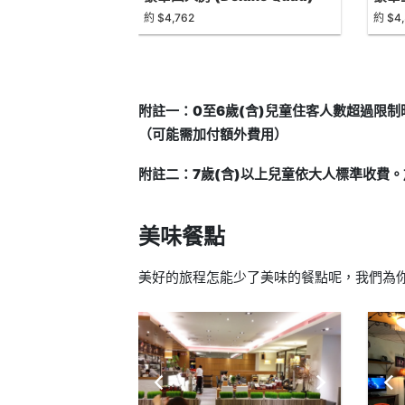
約 $4,762
約 $4
附註一：0至6歲(含)兒童住客人數超過限
（可能需加付額外費用）
附註二：7歲(含)以上兒童依大人標準收費
美味餐點
美好的旅程怎能少了美味的餐點呢，我們為你