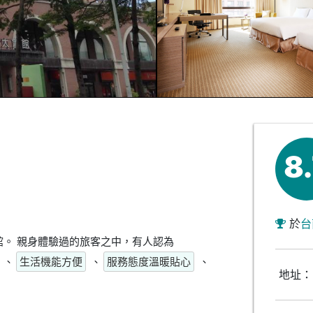
8
於
台
。 親身體驗過的旅客之中，有人認為
、
生活機能方便
、
服務態度溫暖貼心
、
地址：