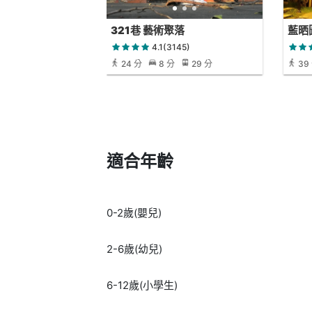
321巷 藝術聚落
藍晒
4.1(3145)
24 分
8 分
29 分
39
適合年齡
0-2歲(嬰兒)
2-6歲(幼兒)
6-12歲(小學生)