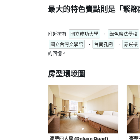
最大的特色賣點則是
「緊鄰
附近擁有
國立成功大學
、
綠色魔法學校
國立台灣文學館
、
台南孔廟
、
赤崁樓
的回憶。
房型環境圖
豪華四人房 (Deluxe Quad)
豪華三