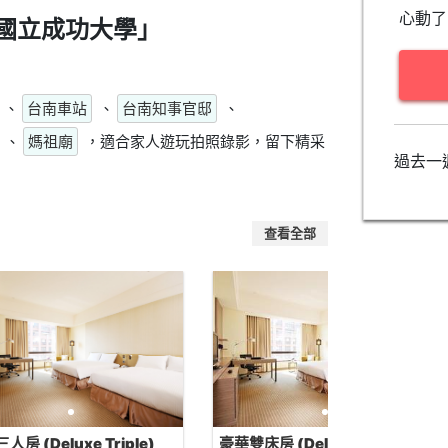
心動了
國立成功大學」
、
台南車站
、
台南知事官邸
、
、
媽祖廟
，適合家人遊玩拍照錄影，留下精采
過去一
查看全部
人房 (Deluxe Triple)
豪華雙床房 (Deluxe Twin)