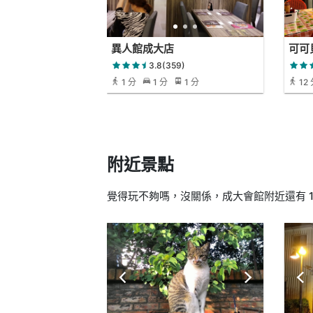
異人館成大店
可可
3.8(359)
1 分
1 分
1 分
12
附近景點
覺得玩不夠嗎，沒關係，成大會館附近還有 1